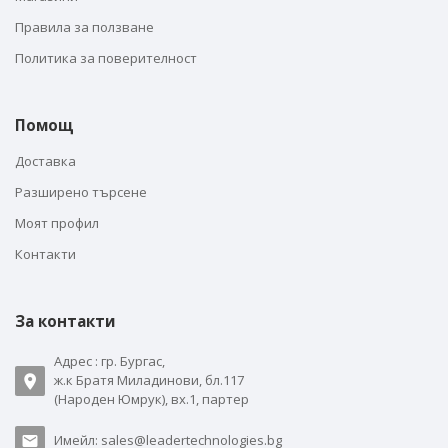
Правила за ползване
Политика за поверителност
Помощ
Доставка
Разширено търсене
Моят профил
Контакти
За контакти
Адрес : гр. Бургас,
ж.к Братя Миладинови, бл.117
(Народен Юмрук), вх.1, партер
Имейл: sales@leadertechnologies.bg