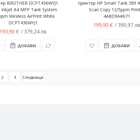
тер BROTHER DCPT436WYJ1
принтер HP Smart Tank 589 A
r Inkjet A4 MFP Tank System
Scan Copy 12/5ppm Prin
ipm Wireless AirPrint White
4A8D9A#671
DCPT436WYJ1
199,90 €
/ 390,97 л
193,90 €
/ 379,24 лв
ДОБАВИ
ДОБАВИ
2
3
Следваща