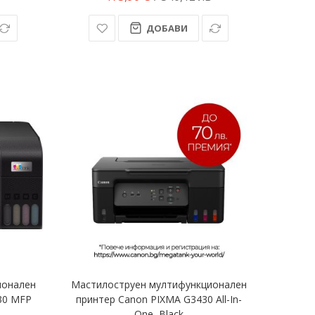
ДОБАВИ
ионален
Мастилоструен мултифункционален
30 MFP
принтер Canon PIXMA G3430 All-In-
One, Black