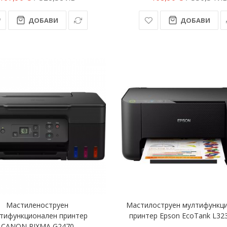
ДОБАВИ
ДОБАВИ
Мастиленоструен
Мастилоструен мултифункц
тифункционален принтер
принтер Epson EcoTank L32
CANON PIXMA G2470