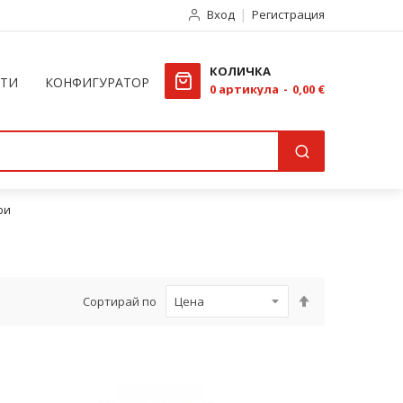
Вход
Регистрация
КОЛИЧКА
КТИ
КОНФИГУРАТОР
0
артикула
0,00 €
ри
Настрой
Сортирай по
низходяща
посока