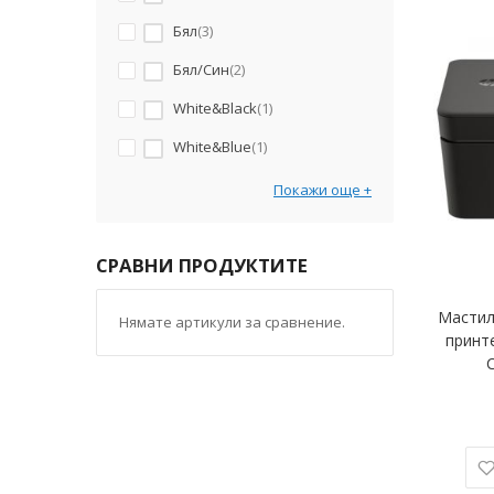
Бял
3
Бял/Син
2
White&Black
1
White&Blue
1
Покажи още
СРАВНИ ПРОДУКТИТЕ
Мастил
Нямате артикули за сравнение.
принте
C