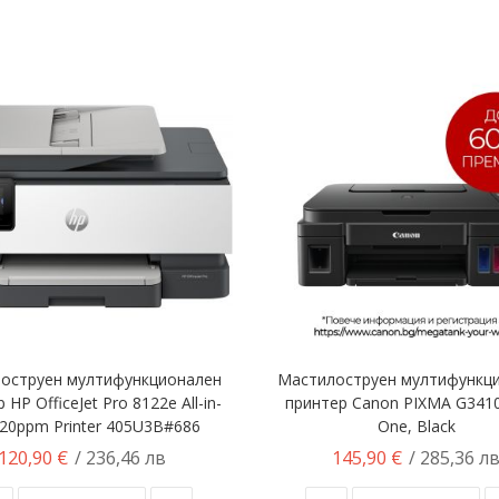
оструен мултифункционален
Мастилоструен мултифункц
 HP OfficeJet Pro 8122e All-in-
принтер Canon PIXMA G3410 
20ppm Printer 405U3B#686
One, Black
120,90 €
145,90 €
/ 236,46 лв
/ 285,36 л