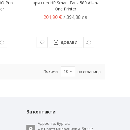
iO Print
принтер HP Smart Tank 589 All-in-
ter
One Printer
201,90 €
/ 394,88 лв
в
ДОБАВИ
Покажи
на страница
За контакти
Адрес : гр. Бургас,
ж.к Братя Миладинови, бл.117