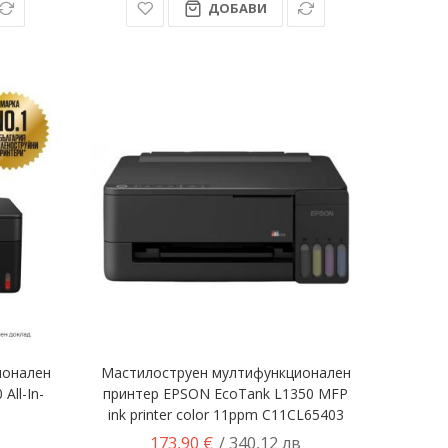
ДОБАВИ
ионален
Мастилоструен мултифункционален
All-In-
принтер EPSON EcoTank L1350 MFP
ink printer color 11ppm C11CL65403
173,90 €
в
/ 340,12 лв