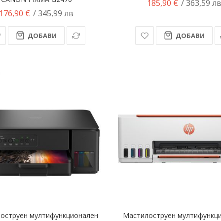
185,90 €
/ 363,59 л
176,90 €
/ 345,99 лв
ДОБАВИ
ДОБАВИ
оструен мултифункционален
Мастилоструен мултифункц