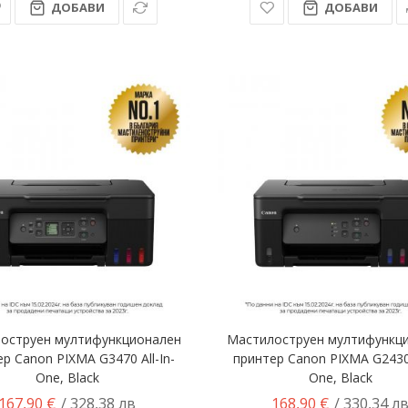
ДОБАВИ
ДОБАВИ
оструен мултифункционален
Мастилоструен мултифункц
р Canon PIXMA G3470 All-In-
принтер Canon PIXMA G2430 
One, Black
One, Black
167,90 €
168,90 €
/ 328,38 лв
/ 330,34 л