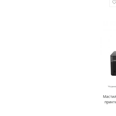
Мастил
принте