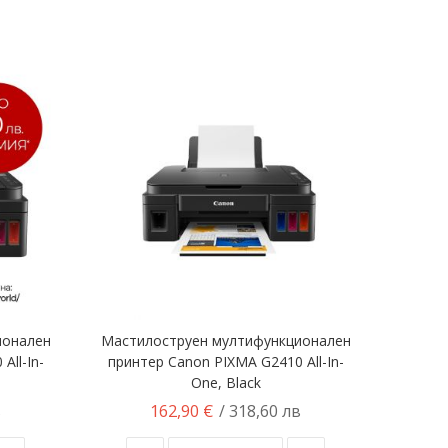
ионален
Мастилоструен мултифункционален
All-In-
принтер Canon PIXMA G2410 All-In-
One, Black
162,90 €
в
/ 318,60 лв