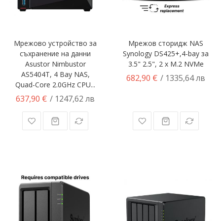
Мрежово устройство за
Мрежов сторидж NAS
съхранение на данни
Synology DS425+,4-bay за
Asustor Nimbustor
3.5" 2.5", 2 x M.2 NVMe
AS5404T, 4 Bay NAS,
682,90 €
/ 1335,64 лв
Quad-Core 2.0GHz CPU...
637,90 €
/ 1247,62 лв