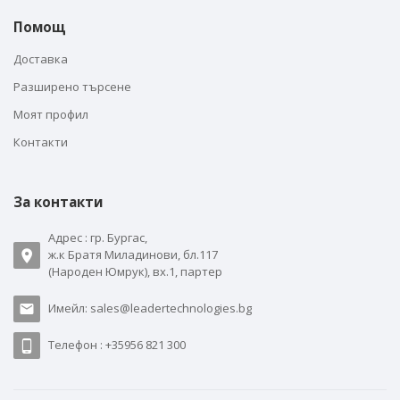
Помощ
Доставка
Разширено търсене
Моят профил
Контакти
За контакти
Адрес : гр. Бургас,
ж.к Братя Миладинови, бл.117
(Народен Юмрук), вх.1, партер
Имейл: sales@leadertechnologies.bg
Телефон : +35956 821 300