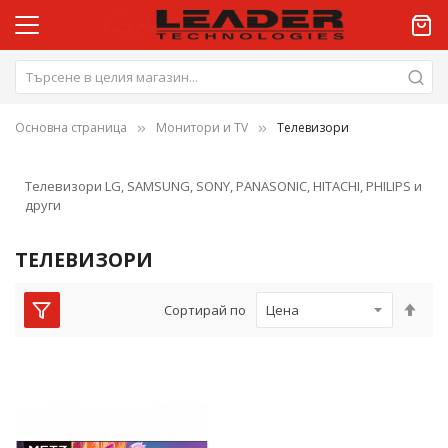
Основна страница
Монитори и TV
Телевизори
Телевизори LG, SAMSUNG, SONY, PANASONIC, HITACHI, PHILIPS и
други
ТЕЛЕВИЗОРИ
Нас
Сортирай по
низ
пос