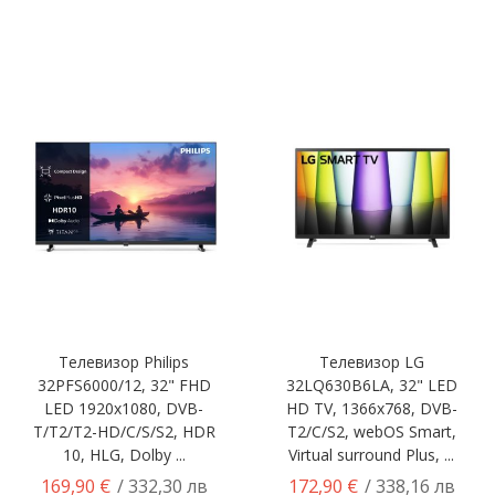
Телевизор Philips
Телевизор LG
32PFS6000/12, 32" FHD
32LQ630B6LA, 32" LED
LED 1920x1080, DVB-
HD TV, 1366x768, DVB-
T/T2/T2-HD/C/S/S2, HDR
T2/C/S2, webOS Smart,
10, HLG, Dolby ...
Virtual surround Plus, ...
169,90 €
172,90 €
/ 332,30 лв
/ 338,16 лв