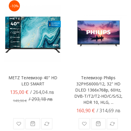
-10%
METZ Телевизор 40" HD
Телевизор Philips
LED SMART
32PHS6000/12, 32" HD
DLED 1366x768p, 60Hz,
135,00 €
/ 264,04 лв
DVB-T/T2/T2-HD/C/S/S2,
/ 293,18 лв
149,90 €
HDR 10, HLG, ...
160,90 €
/ 314,69 лв