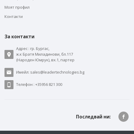
Моят профил
Контакти
За контакти
Адрес : гр. Бургас,
ж.к Братя Миладинови, бл.117
(Народен Юмрук), вх.1, партер
Имейл: sales@leadertechnologies.bg
Телефон : +35956 821 300
Последвай ни: