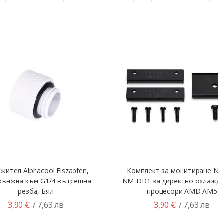
жител Alphacool Eiszapfen,
Комплект за монитиране N
вънжна към G1/4 вътрешна
NM-DD1 за директно охлаж
резба, Бял
процесори AMD AM5
3,90 €
3,90 €
/ 7,63 лв
/ 7,63 лв