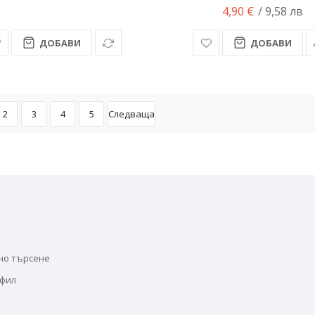
4,90 €
/ 9,58 лв
ДОБАВИ
ДОБАВИ
2
3
4
5
Следваща
но търсене
офил