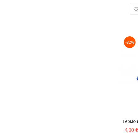
-32%
Термо п
4,00 