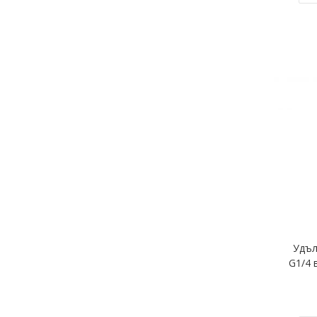
Удъл
G1/4 