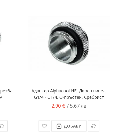
 резба
Адаптер Alphacool HF, Двоен нипел,
ом
G1/4 - G1/4, О-пръстен, Сребрист
2,90 €
/ 5,67 лв
ДОБАВИ