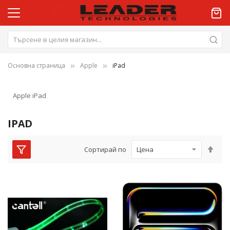
Основна страница
Apple
iPad
Apple iPad
IPAD
Нас
Сортирай по
низ
пос