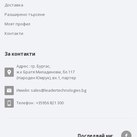
Доставка
Разширено търсене
Моят профил
Контакти
За контакти
Адрес : гр. Бургас,
ж.к Братя Миладинови, бл.117
(Народен Юмрук), вх.1, партер
Имейл: sales@leadertechnologies.bg
Телефон : +35956 821 300
Последвай ни: