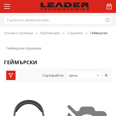
Основна страница
Мултимедия
Слушалки
Геймърски
Геймърски слушалки
ГЕЙМЪРСКИ
Нас
Сортирай по
низ
пос