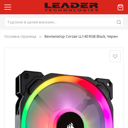
Основна страница
Вентилатор Corsair LL140 RGB Black, Черен
Преминете
към
края
на
галерията
на
изображенията