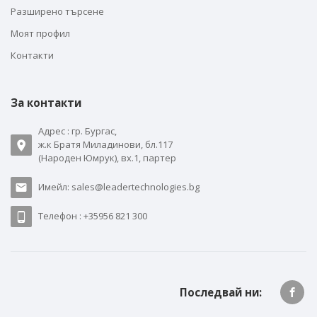
Разширено търсене
Моят профил
Контакти
За контакти
Адрес : гр. Бургас,
ж.к Братя Миладинови, бл.117
(Народен Юмрук), вх.1, партер
Имейл: sales@leadertechnologies.bg
Телефон : +35956 821 300
Последвай ни: