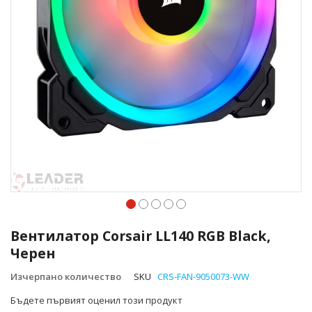
Преминете
към
Вентилатор Corsair LL140 RGB Black,
началото
Черен
на
галерия
Изчерпано количество
SKU
CRS-FAN-9050073-WW
със
снимки
Бъдете първият оценил този продукт