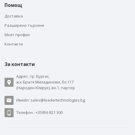
Помощ
Доставка
Разширено търсене
Моят профил
Контакти
За контакти
Адрес : гр. Бургас,
ж.к Братя Миладинови, бл.117
(Народен Юмрук), вх.1, партер
Имейл: sales@leadertechnologies.bg
Телефон : +35956 821 300