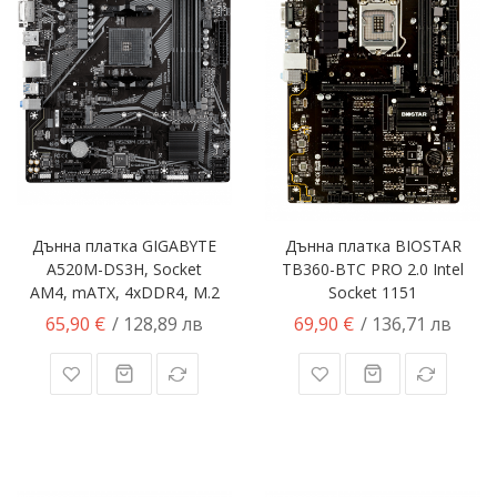
Дънна платка GIGABYTE
Дънна платка BIOSTAR
A520M-DS3H, Socket
TB360-BTC PRO 2.0 Intel
AM4, mATX, 4xDDR4, M.2
Socket 1151
65,90 €
69,90 €
/ 128,89 лв
/ 136,71 лв