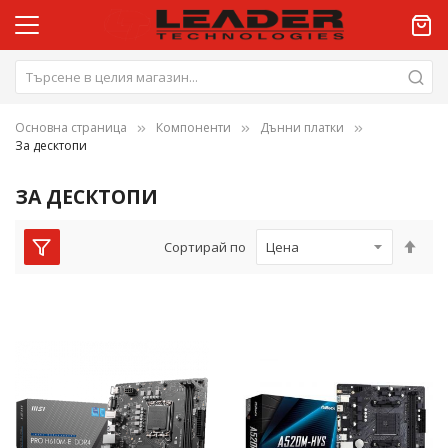
Основна страница
Компоненти
Дънни платки
За десктопи
ЗА ДЕСКТОПИ
Нас
Сортирай по
низ
пос