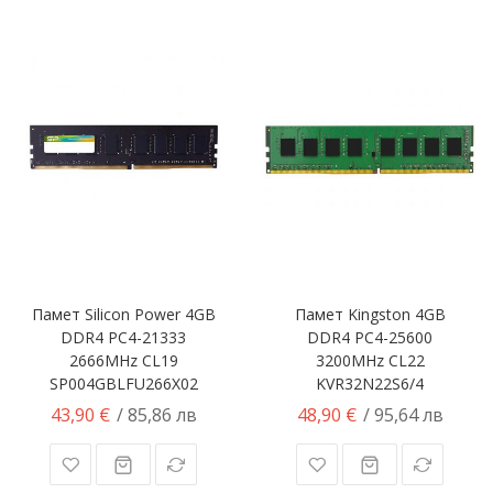
Памет Silicon Power 4GB
Памет Kingston 4GB
DDR4 PC4-21333
DDR4 PC4-25600
2666MHz CL19
3200MHz CL22
SP004GBLFU266X02
KVR32N22S6/4
43,90 €
48,90 €
/ 85,86 лв
/ 95,64 лв