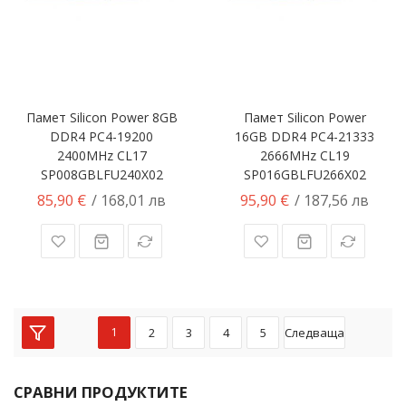
Памет Silicon Power 8GB
Памет Silicon Power
DDR4 PC4-19200
16GB DDR4 PC4-21333
2400MHz CL17
2666MHz CL19
SP008GBLFU240X02
SP016GBLFU266X02
85,90 €
95,90 €
/ 168,01 лв
/ 187,56 лв
1
2
3
4
5
Следваща
СРАВНИ ПРОДУКТИТЕ