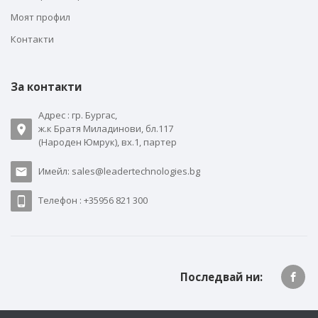
Моят профил
Контакти
За контакти
Адрес : гр. Бургас,
ж.к Братя Миладинови, бл.117
(Народен Юмрук), вх.1, партер
Имейл: sales@leadertechnologies.bg
Телефон : +35956 821 300
Последвай ни: