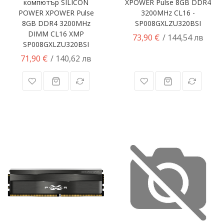
компютър SILICON
XPOWER Pulse 8GB DDR4
POWER XPOWER Pulse
3200MHz CL16 -
8GB DDR4 3200MHz
SP008GXLZU320BSI
DIMM CL16 XMP
73,90 €
/ 144,54 лв
SP008GXLZU320BSI
71,90 €
/ 140,62 лв