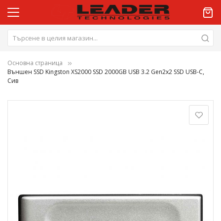
Основна страница
Външен SSD Kingston XS2000 SSD 2000GB USB 3.2 Gen2x2 SSD USB-C,
Сив
Преминете
към
края
на
галерията
на
изображенията