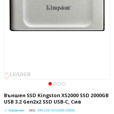
Преминете
към
Външен SSD Kingston XS2000 SSD 2000GB
началото
USB 3.2 Gen2x2 SSD USB-C, Сив
на
галерия
Наличен
SKU
KIN-SSD-SXS2000-2000G
със