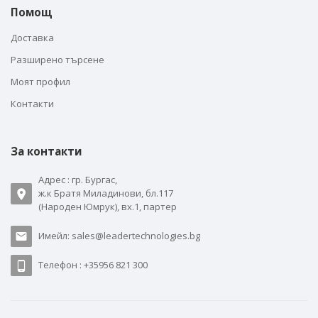
Помощ
Доставка
Разширено търсене
Моят профил
Контакти
За контакти
Адрес : гр. Бургас,
ж.к Братя Миладинови, бл.117
(Народен Юмрук), вх.1, партер
Имейл: sales@leadertechnologies.bg
Телефон : +35956 821 300