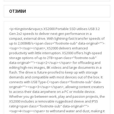
ОТЗИВИ
<p>Kingston&rsquo;s XS2000 Portable SSD utilises USB 3.2
Gen 2x2 speeds to deliver next-gen performance in a
compact, external drive. With lightning-fast transfer speeds of
up to 2,000MB/s<span class="footnote-sub" data-original="">
<sup>1</sup></span>, XS2000 delivers enhanced
productivity with little interruption. XS2000 offers high-speed
storage options of up to 2TB<span class="footnote-sub"
data-original=""><sup>2</sup></span> for offloading and
editing high-res images, 8K videos and large documents in a
flash. The drive is future-proofed to keep up with storage
demands and compatible with most devices out of the box. It
connects with USB Type-C<span class="footnote-sub" data-
original=""><sup>3</sup></span>, allowing content creators
to access their data anywhere on a PC or mobile device.
Whether you go between work, play and passion projects, the
XS2000 includes a removable ruggedised sleeve and IP55
rating<span class="footnote-sub" data-original="">
<sup>4</sup></span> to withstand water and dust, making it