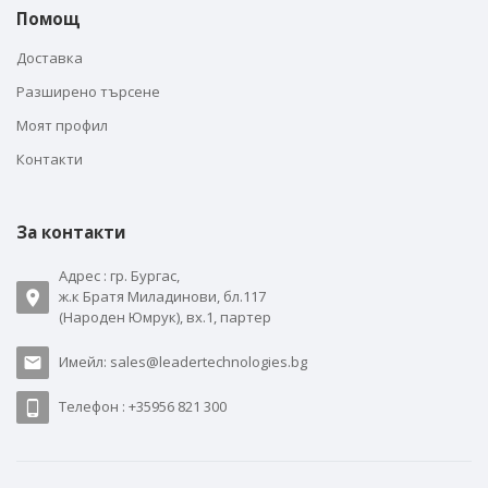
Помощ
Доставка
Разширено търсене
Моят профил
Контакти
За контакти
Адрес : гр. Бургас,
ж.к Братя Миладинови, бл.117
(Народен Юмрук), вх.1, партер
Имейл: sales@leadertechnologies.bg
Телефон : +35956 821 300