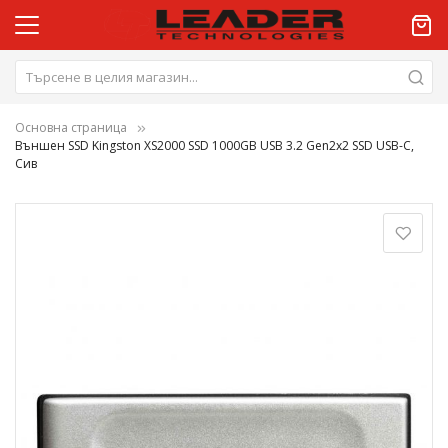
Основна страница
Външен SSD Kingston XS2000 SSD 1000GB USB 3.2 Gen2x2 SSD USB-C,
Сив
Преминете
към
края
на
галерията
на
изображенията