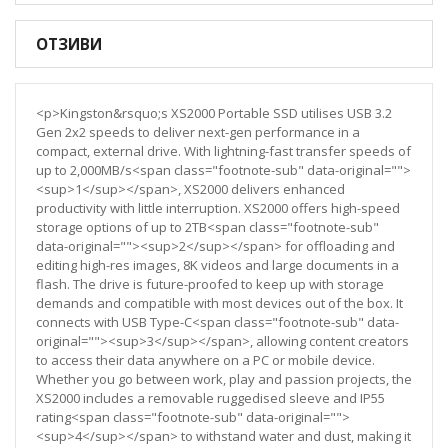
ОТЗИВИ
<p>Kingston&rsquo;s XS2000 Portable SSD utilises USB 3.2
Gen 2x2 speeds to deliver next-gen performance in a
compact, external drive. With lightning-fast transfer speeds of
up to 2,000MB/s<span class="footnote-sub" data-original="">
<sup>1</sup></span>, XS2000 delivers enhanced
productivity with little interruption. XS2000 offers high-speed
storage options of up to 2TB<span class="footnote-sub"
data-original=""><sup>2</sup></span> for offloading and
editing high-res images, 8K videos and large documents in a
flash. The drive is future-proofed to keep up with storage
demands and compatible with most devices out of the box. It
connects with USB Type-C<span class="footnote-sub" data-
original=""><sup>3</sup></span>, allowing content creators
to access their data anywhere on a PC or mobile device.
Whether you go between work, play and passion projects, the
XS2000 includes a removable ruggedised sleeve and IP55
rating<span class="footnote-sub" data-original="">
<sup>4</sup></span> to withstand water and dust, making it