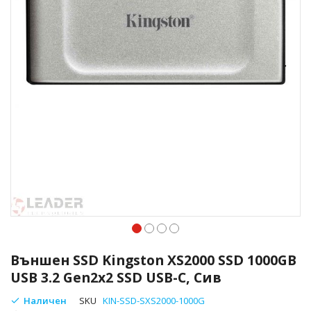
Преминете
към
Външен SSD Kingston XS2000 SSD 1000GB
началото
USB 3.2 Gen2x2 SSD USB-C, Сив
на
галерия
Наличен
SKU
KIN-SSD-SXS2000-1000G
със