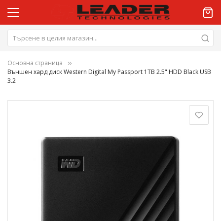
Основна страница
Външен хард диск Western Digital My Passport 1TB 2.5" HDD Black USB
3.2
Преминете
към
края
на
галерията
на
изображенията