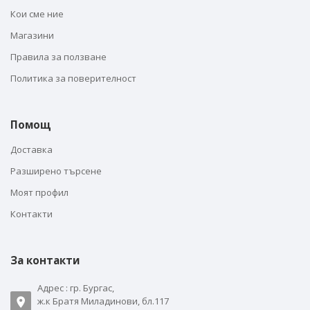
Кои сме ние
Магазини
Правила за ползване
Политика за поверителност
Помощ
Доставка
Разширено търсене
Моят профил
Контакти
За контакти
Адрес : гр. Бургас,
ж.к Братя Миладинови, бл.117