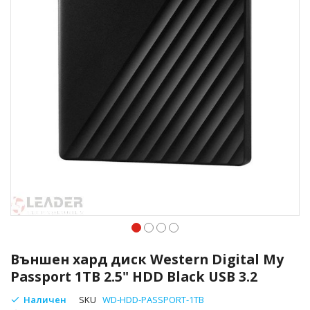
Преминете
към
Външен хард диск Western Digital My
началото
Passport 1TB 2.5" HDD Black USB 3.2
на
галерия
Наличен
SKU
WD-HDD-PASSPORT-1TB
със