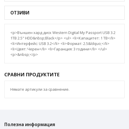
ОТЗИВИ
<p>Външен хард диск Western Digital My Passport USB 3.2
1TB 2.5" HDD&nbsp;Black</p> <ul> <li>Капацитет: 1 TB</li>
<li>Интерфейс: USB 3.2</li> <li>Формат: 2.5&ldquo;</li>
<li>Цвят: Черен</li> <li>Гаранция: 3 години</li> </ul>
<p>&nbsp;</p>
СРАВНИ ПРОДУКТИТЕ
Нямате артикули за сравнение.
Полезна информация