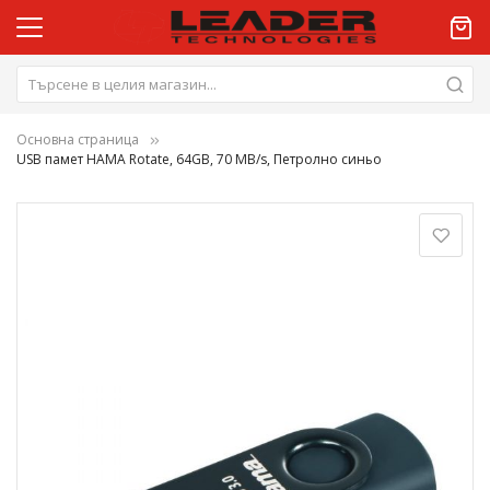
Основна страница
USB памет HAMA Rotate, 64GB, 70 MB/s, Петролно синьо
Преминете
към
края
на
галерията
на
изображенията