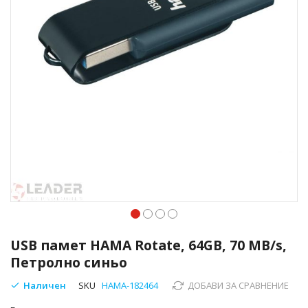
Преминете
към
USB памет HAMA Rotate, 64GB, 70 MB/s,
началото
Петролно синьо
на
галерия
Наличен
SKU
HAMA-182464
ДОБАВИ ЗА СРАВНЕНИЕ
със
снимки