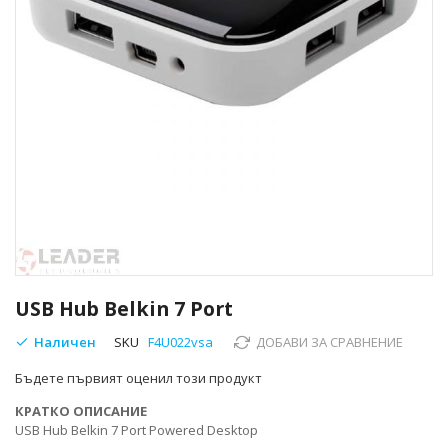
Преминете
към
USB Hub Belkin 7 Port
началото
на
Наличен
SKU
F4U022vsa
ДОБАВИ ЗА СРАВНЕНИЕ
галерия
Бъдете първият оценил този продукт
със
снимки
КРАТКО ОПИСАНИЕ
USB Hub Belkin 7 Port Powered Desktop