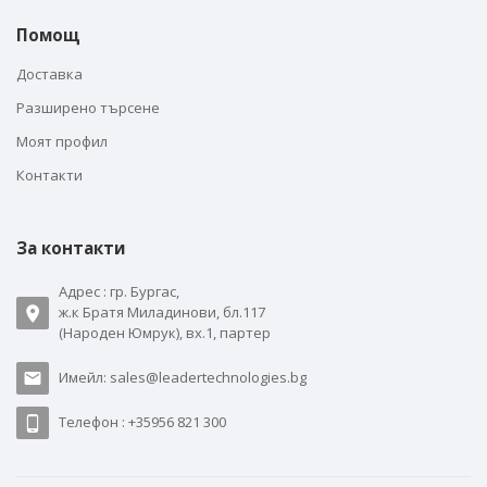
Помощ
Доставка
Разширено търсене
Моят профил
Контакти
За контакти
Адрес : гр. Бургас,
ж.к Братя Миладинови, бл.117
(Народен Юмрук), вх.1, партер
Имейл: sales@leadertechnologies.bg
Телефон : +35956 821 300