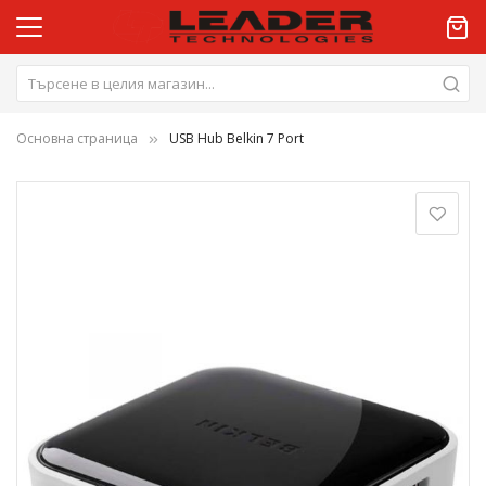
Основна страница
USB Hub Belkin 7 Port
Преминете
към
края
на
галерията
на
изображенията