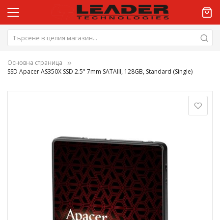
Основна страница
SSD Apacer AS350X SSD 2.5" 7mm SATAIII, 128GB, Standard (Single)
Преминете
към
края
на
галерията
на
изображенията