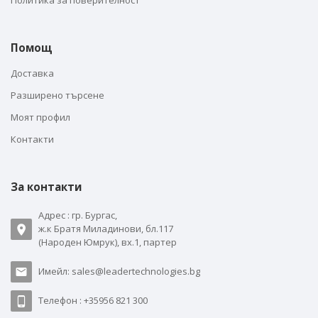
Политика за поверителност
Помощ
Доставка
Разширено търсене
Моят профил
Контакти
За контакти
Адрес : гр. Бургас,
ж.к Братя Миладинови, бл.117
(Народен Юмрук), вх.1, партер
Имейл: sales@leadertechnologies.bg
Телефон : +35956 821 300