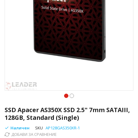
Преминете
към
SSD Apacer AS350X SSD 2.5" 7mm SATAIII,
началото
128GB, Standard (Single)
на
галерия
Наличен
SKU
AP128GAS350XR-1
със
ДОБАВИ ЗА СРАВНЕНИЕ
снимки