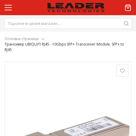
Основна страница
Трансивер UBIQUITI RJ45 - 10Gbps SFP+ Transceiver Module, SFP+ to
RJ45
Преминете
към
края
на
галерията
на
изображенията