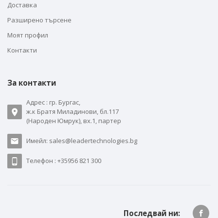
Доставка
Разширено търсене
Моят профил
Контакти
За контакти
Адрес : гр. Бургас,
ж.к Братя Миладинови, бл.117
(Народен Юмрук), вх.1, партер
Имейл: sales@leadertechnologies.bg
Телефон : +35956 821 300
Последвай ни: