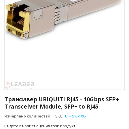
Преминете
към
Трансивер UBIQUITI RJ45 - 10Gbps SFP+
началото
Transceiver Module, SFP+ to RJ45
на
галерия
Изчерпано количество
SKU
UF-RJ45-10G
със
снимки
Бъдете първият оценил този продукт