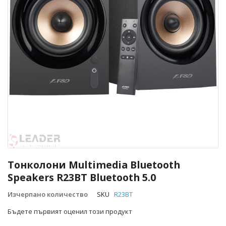
Преминете
към
Тонколони Multimedia Bluetooth
началото
Speakers R23BT Bluetooth 5.0
на
галерия
Изчерпано количество
SKU
R23BT
със
снимки
Бъдете първият оценил този продукт