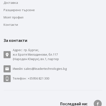
Доставка
Разширено търсене
Моят профил
Контакти
За контакти
Адрес : гр. Бургас,
ж.к Братя Миладинови, бл.117
(Народен Юмрук), вх.1, партер
Имейл: sales@leadertechnologies.bg
Телефон : +35956 821 300
Последвай ни: