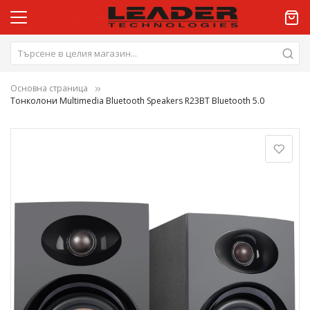
Основна страница
Тонколони Multimedia Bluetooth Speakers R23BT Bluetooth 5.0
Преминете
към
края
на
галерията
на
изображенията