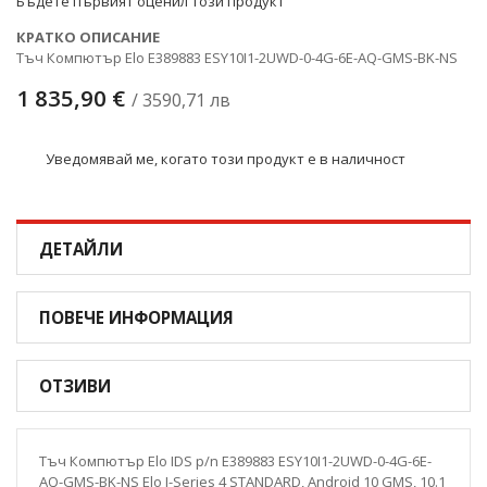
Бъдете първият оценил този продукт
КРАТКО ОПИСАНИЕ
Тъч Компютър Elo E389883 ESY10I1-2UWD-0-4G-6E-AQ-GMS-BK-NS
1 835,90 €
/ 3590,71 лв
Уведомявай ме, когато този продукт е в наличност
ДЕТАЙЛИ
ПОВЕЧЕ ИНФОРМАЦИЯ
ОТЗИВИ
Тъч Компютър Elo IDS p/n E389883 ESY10I1-2UWD-0-4G-6E-
AQ-GMS-BK-NS Elo I-Series 4 STANDARD, Android 10 GMS, 10.1