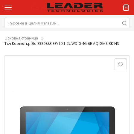
Основна страница
Тъч Компютър Elo E389883 ESY10I1-2UWD-0-4G-6E-AQ-GMS-BK-NS
Преминете
към
края
на
галерията
на
изображенията