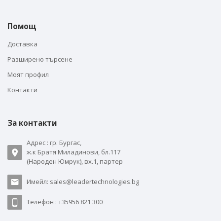
Помощ
Доставка
Разширено търсене
Моят профил
Контакти
За контакти
Адрес : гр. Бургас,
ж.к Братя Миладинови, бл.117
(Народен Юмрук), вх.1, партер
Имейл: sales@leadertechnologies.bg
Телефон : +35956 821 300