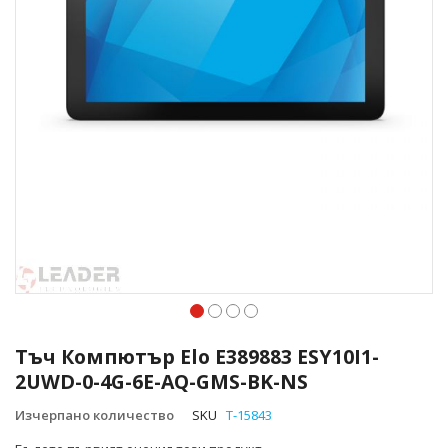
Преминете
към
Тъч Компютър Elo E389883 ESY10I1-
началото
2UWD-0-4G-6E-AQ-GMS-BK-NS
на
галерия
Изчерпано количество
SKU
T-15843
със
снимки