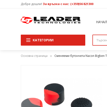
Добре дошли!
За връзка с нас: (+359)56 821300
НАЧА
КАТЕГОРИИ
Основна страница
Сменяеми бутончета Nacon Bigben T
Преминете
към
края
на
галерията
на
изображенията