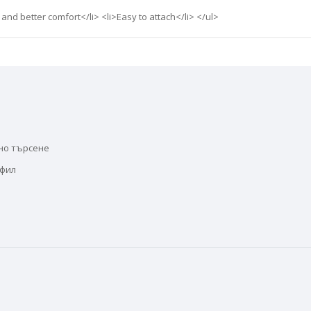
 and better comfort</li> <li>Easy to attach</li> </ul>
но търсене
офил