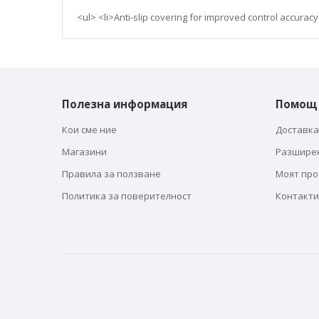
галерия
със
<ul> <li>Anti-slip covering for improved control accuracy
снимки
Полезна информация
Помощ
Кои сме ние
Доставка
Магазини
Разшире
Правила за ползване
Моят пр
Политика за поверителност
Контакти