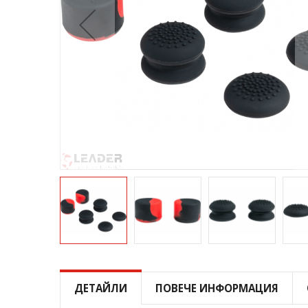
Преминете
към
началото
ДЕТАЙЛИ
ПОВЕЧЕ ИНФОРМАЦИЯ
на