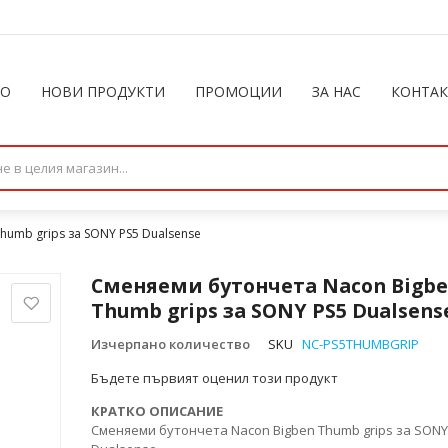
ЛО
НОВИ ПРОДУКТИ
ПРОМОЦИИ
ЗА НАС
КОНТА
humb grips за SONY PS5 Dualsense
Сменяеми бутончета Nacon Bigb
Thumb grips за SONY PS5 Dualsens
Изчерпано количество
SKU
NC-PS5THUMBGRIP
Бъдете първият оценил този продукт
КРАТКО ОПИСАНИЕ
Сменяеми бутончета Nacon Bigben Thumb grips за SONY