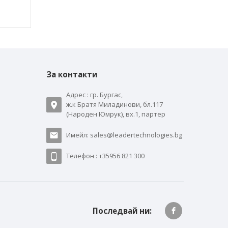
За контакти
Адрес : гр. Бургас,
ж.к Братя Миладинови, бл.117
(Народен Юмрук), вх.1, партер
Имейл: sales@leadertechnologies.bg
Телефон : +35956 821 300
Последвай ни: