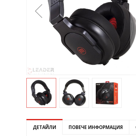
Преминете
към
началото
ДЕТАЙЛИ
ПОВЕЧЕ ИНФОРМАЦИЯ
на