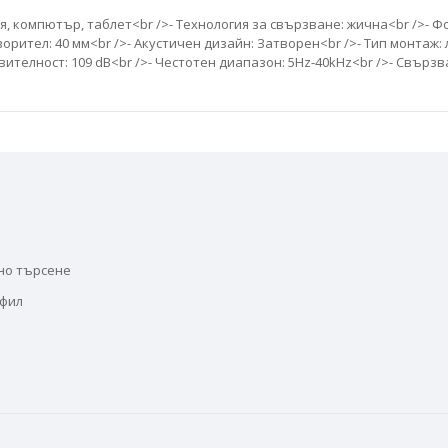
, компютър, таблет<br />- Технология за свързване: жична<br />- Ф
ворител: 40 мм<br />- Акустичен дизайн: Затворен<br />- Тип монтаж:
твителност: 109 dB<br />- Честотен диапазон: 5Hz-40kHz<br />- Свързв
но търсене
офил