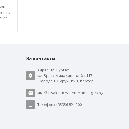
орм
 лента
ане:
За контакти
Адрес : гр. Бургас,
ж.к Братя Миладинови, бл.117
(Народен Юмрук), вх.1, партер
Имейл: sales@leadertechnologies.bg
Телефон : +35956 821 300