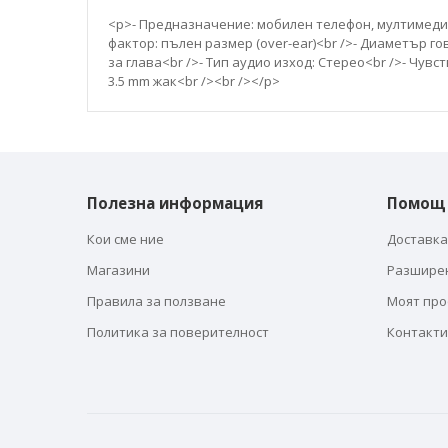
галерия
със
<p>- Предназначение: мобилен телефон, мултимедия
снимки
фактор: пълен размер (over-ear)<br />- Диаметър го
за глава<br />- Тип аудио изход: Стерео<br />- Чувс
3.5 mm жак<br /><br /></p>
Полезна информация
Помощ
Кои сме ние
Доставка
Магазини
Разшире
Правила за ползване
Моят пр
Политика за поверителност
Контакти