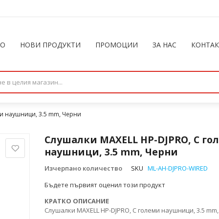
ЛО
НОВИ ПРОДУКТИ
ПРОМОЦИИ
ЗА НАС
КОНТА
и наушници, 3.5 mm, Черни
Слушалки MAXELL HP-DJPRO, С го
наушници, 3.5 mm, Черни
Изчерпано количество
SKU
ML-AH-DJPRO-WIRED
Бъдете първият оценил този продукт
КРАТКО ОПИСАНИЕ
Слушалки MAXELL HP-DJPRO, С големи наушници, 3.5 mm