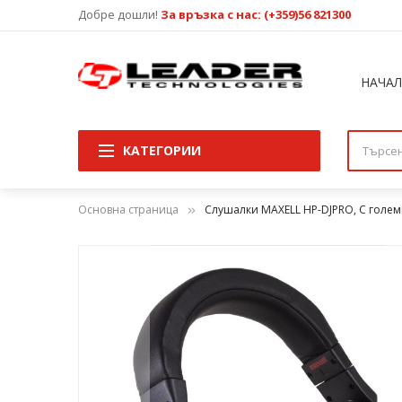
Добре дошли!
За връзка с нас: (+359)56 821300
НАЧА
КАТЕГОРИИ
Основна страница
Слушалки MAXELL HP-DJPRO, С голем
Преминете
към
края
на
галерията
на
изображенията