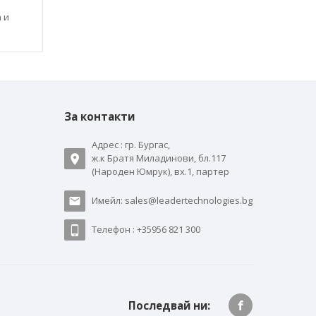
 и
За контакти
Адрес : гр. Бургас,
ж.к Братя Миладинови, бл.117
(Народен Юмрук), вх.1, партер
Имейл: sales@leadertechnologies.bg
Телефон : +35956 821 300
Последвай ни: