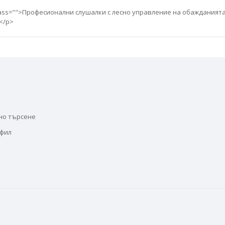
 class="">Професионални слушалки с лесно управление на обажданията
</p>
но търсене
офил