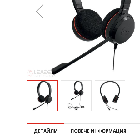
Преминете
към
началото
ДЕТАЙЛИ
ПОВЕЧЕ ИНФОРМАЦИЯ
на