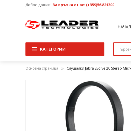
Добре дошли!
За връзка с нас: (+359)56 821300
НАЧА
КАТЕГОРИИ
Основна страница
Слушалки Jabra Evolve 20 Stereo Mi
Преминете
към
края
на
галерията
на
изображенията