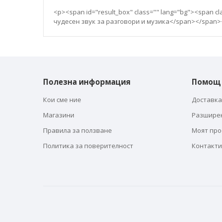
галерия
със
<p><span id="result_box" class="" lang="bg"><span
снимки
чудесен звук за разговори и музика</span></span>
Полезна информация
Помощ
Кои сме ние
Доставка
Магазини
Разшире
Правила за ползване
Моят пр
Политика за поверителност
Контакти