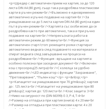
<p>Шредер с автоматичен прием на хартия, за до 120
листа DIN A4 (80 gsm), също така раздробява пластмасови
карти в ръчен режим<br />Възможно е едновременно
автоматично и ръчно подаване на хартия<br />За
унищожаване на до 5 листа хартия DIN A4 (80 gsm) на един
път в ръчен режим<br />Хартията със скоби може да се
раздробява както при автоматично, така и при ръчно
подаване на хартия<br />Непрекъсната работа в
автоматичен режим до 60 минути<br />Функция за
автоматичен старт/стоп: режещите ролки стартират
автоматично веднага след подаването на материала и
спират веднага след завършване на процеса на
раздробяване<br />Функция - връщане на хартията:
особено полезна при заседнал документ<br />Включен
кош с прозорец(25 литра)<br />С колелца за удобно
движение<br />LED индикатор с функции "Захранване",
"Претоварване", "Пълен кош"</p> <p>&nbsp;</p>
<p>Капацитет на унищожаване при 70 g/m&sup2; хартия
до : 125 листa<br />Капацитет на унищожаване при 80
g/m&sup2; хартия до: 120 листa<br />Клас защита: 3<br
/>Ниво на сигурност по (DIN 66399): E-3, P-4, T-4<br
/>Размер на отпадъка при хартия (книга): 4 x 20 мм<br
/>Размер на отпадъка при пластмасови карти: 4 х 20