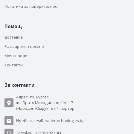
Политика за поверителност
Помощ
Доставка
Разширено търсене
Моят профил
Контакти
За контакти
Адрес : гр. Бургас,
ж.к Братя Миладинови, бл.117
(Народен Юмрук), вх.1, партер
Имейл: sales@leadertechnologies.bg
Телефон : +35956 821 300