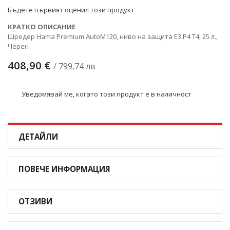
снимки
Бъдете първият оценил този продукт
КРАТКО ОПИСАНИЕ
Шредер Hama Premium AutoM120, ниво на защита E3 P4 T4, 25 л.,
Черен
408,90 €
/ 799,74 лв
Уведомявай ме, когато този продукт е в наличност
ДЕТАЙЛИ
ПОВЕЧЕ ИНФОРМАЦИЯ
ОТЗИВИ