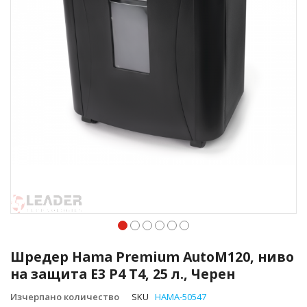
Преминете
към
Шредер Hama Premium AutoM120, ниво
началото
на защита E3 P4 T4, 25 л., Черен
на
галерия
Изчерпано количество
SKU
HAMA-50547
със