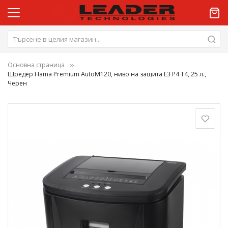
Основна страница
Шредер Hama Premium AutoM120, ниво на защита E3 P4 T4, 25 л.,
Черен
Преминете
към
края
на
галерията
на
изображенията