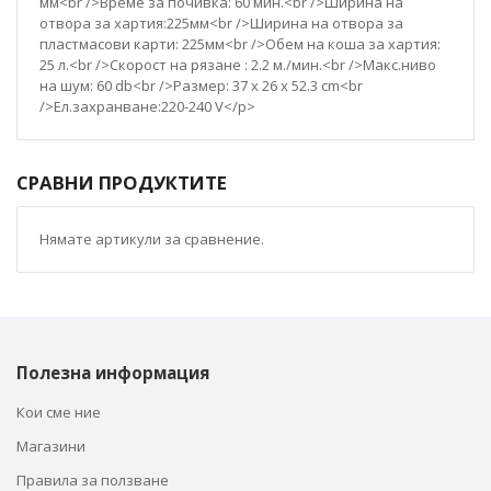
мм<br />Време за почивка: 60 мин.<br />Ширина на
отвора за хартия:225мм<br />Ширина на отвора за
пластмасови карти: 225мм<br />Обем на коша за хартия:
25 л.<br />Скорост на рязане : 2.2 м./мин.<br />Макс.ниво
на шум: 60 db<br />Размер: 37 x 26 x 52.3 cm<br
/>Ел.захранване:220-240 V</p>
СРАВНИ ПРОДУКТИТЕ
Нямате артикули за сравнение.
Полезна информация
Кои сме ние
Магазини
Правила за ползване