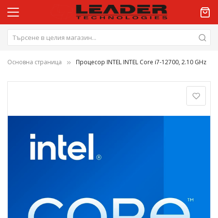
Основна страница
Процесор INTEL INTEL Core i7-12700, 2.10 GHz
Преминете
към
края
на
галерията
на
изображенията