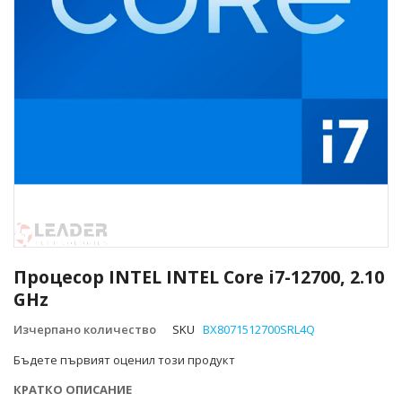
Преминете
към
Процесор INTEL INTEL Core i7-12700, 2.10
началото
GHz
на
галерия
Изчерпано количество
SKU
BX8071512700SRL4Q
със
снимки
Бъдете първият оценил този продукт
КРАТКО ОПИСАНИЕ