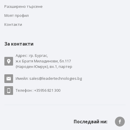
Разширено търсене
Моят профил
Контакти
За контакти
Адрес : гр. Бургас,
ж.к Братя Миладинови, бл.117
(Народен Юмрук), вх.1, партер
Имейл: sales@leadertechnologies.bg
Телефон : +35956 821 300
Последвай ни: