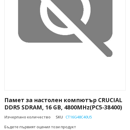
Преминете
към
Памет за настолен компютър CRUCIAL
началото
DDR5 SDRAM, 16 GB, 4800MHz(PC5-38400)
на
галерия
Изчерпано количество
SKU
CT16G48C40U5
със
снимки
Бъдете първият оценил този продукт