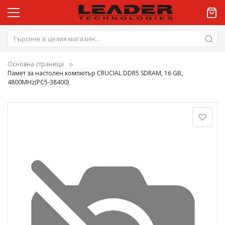
Основна страница
Памет за настолен компютър CRUCIAL DDR5 SDRAM, 16 GB,
4800MHz(PC5-38400)
Преминете
към
края
на
галерията
на
изображенията