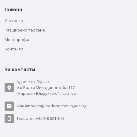
Помощ
Доставка
Разширено търсене
Моят профил
Контакти
За контакти
Адрес : гр. Бургас,
ж.к Братя Миладинови, бл.117
(Народен Юмрук), вх.1, партер
Имейл: sales@leadertechnologies.bg
Телефон : +35956 821 300