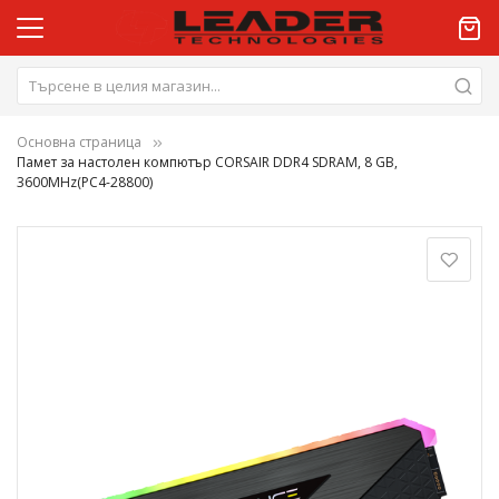
Основна страница
Памет за настолен компютър CORSAIR DDR4 SDRAM, 8 GB,
3600MHz(PC4-28800)
Преминете
към
края
на
галерията
на
изображенията