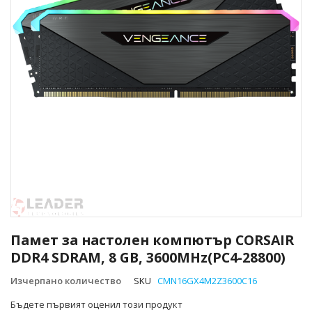
Преминете
към
Памет за настолен компютър CORSAIR
началото
DDR4 SDRAM, 8 GB, 3600MHz(PC4-28800)
на
галерия
Изчерпано количество
SKU
CMN16GX4M2Z3600C16
със
снимки
Бъдете първият оценил този продукт