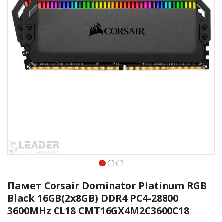
Преминете
към
Памет Corsair Dominator Platinum RGB
началото
Black 16GB(2x8GB) DDR4 PC4-28800
на
3600MHz CL18 CMT16GX4M2C3600C18
галерия
със