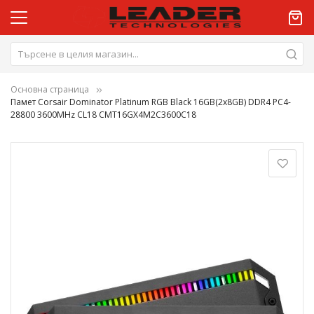
Основна страница
Памет Corsair Dominator Platinum RGB Black 16GB(2x8GB) DDR4 PC4-
28800 3600MHz CL18 CMT16GX4M2C3600C18
Преминете
към
края
на
галерията
на
изображенията