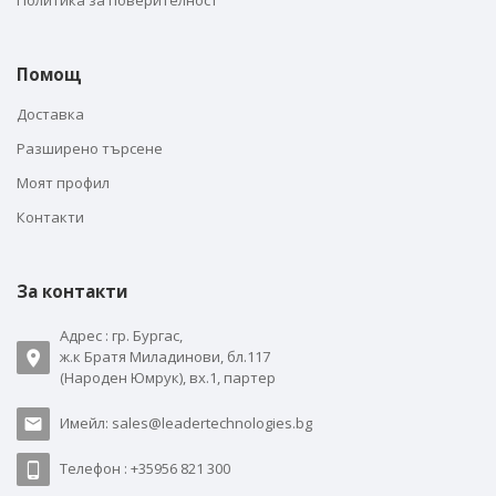
Политика за поверителност
Помощ
Доставка
Разширено търсене
Моят профил
Контакти
За контакти
Адрес : гр. Бургас,
ж.к Братя Миладинови, бл.117
(Народен Юмрук), вх.1, партер
Имейл: sales@leadertechnologies.bg
Телефон : +35956 821 300