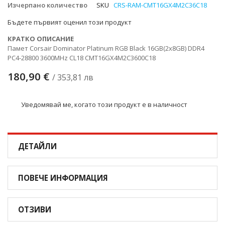
Изчерпано количество
SKU
CRS-RAM-CMT16GX4M2C36C18
снимки
Бъдете първият оценил този продукт
КРАТКО ОПИСАНИЕ
Памет Corsair Dominator Platinum RGB Black 16GB(2x8GB) DDR4
PC4-28800 3600MHz CL18 CMT16GX4M2C3600C18
180,90 €
/ 353,81 лв
Уведомявай ме, когато този продукт е в наличност
ДЕТАЙЛИ
ПОВЕЧЕ ИНФОРМАЦИЯ
ОТЗИВИ