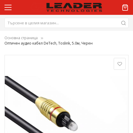
Основна страница
Оптичен аудио кабел DeTech, Toslink, 5.0м, Черен
Преминете
към
края
на
галерията
на
изображенията