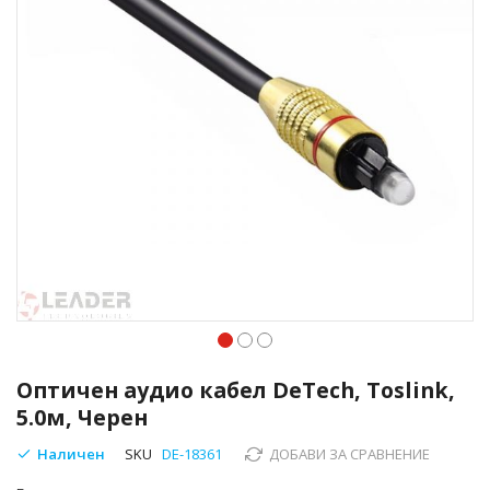
Преминете
към
Оптичен аудио кабел DeTech, Toslink,
началото
5.0м, Черен
на
галерия
Наличен
SKU
DE-18361
ДОБАВИ ЗА СРАВНЕНИЕ
със
снимки