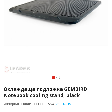
Преминете
към
Охлаждаща подложка GEMBIRD
началото
Notebook cooling stand, black
на
галерия
Изчерпано количество
SKU
ACT-NS151F
със
снимки