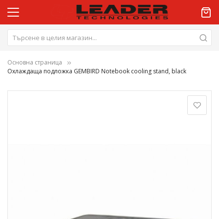
Основна страница
Охлаждаща подложка GEMBIRD Notebook cooling stand, black
Преминете
към
края
на
галерията
на
изображенията