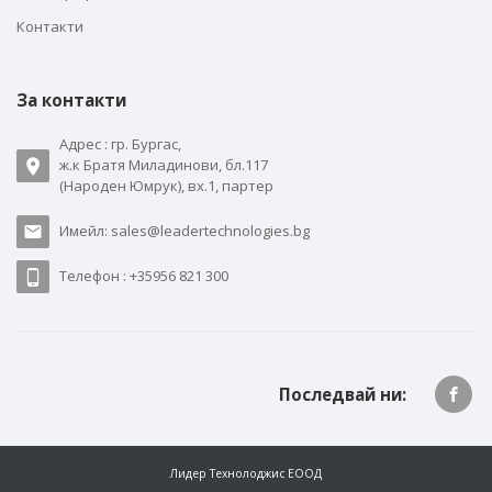
Контакти
За контакти
Адрес : гр. Бургас,
ж.к Братя Миладинови, бл.117
(Народен Юмрук), вх.1, партер
Имейл: sales@leadertechnologies.bg
Телефон : +35956 821 300
Последвай ни:
Лидер Технолоджис ЕООД