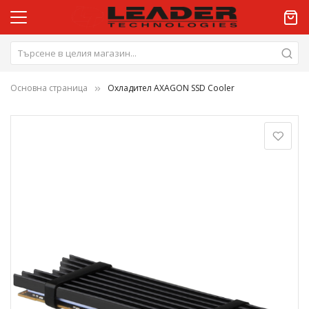
Основна страница
Охладител AXAGON SSD Cooler
Преминете
към
края
на
галерията
на
изображенията