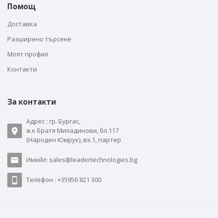
Помощ
Доставка
Разширено търсене
Моят профил
Контакти
За контакти
Адрес : гр. Бургас,
ж.к Братя Миладинови, бл.117
(Народен Юмрук), вх.1, партер
Имейл: sales@leadertechnologies.bg
Телефон : +35956 821 300