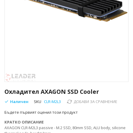
Преминете
към
Охладител AXAGON SSD Cooler
началото
на
Наличен
SKU
CLR-M2L3
ДОБАВИ ЗА СРАВНЕНИЕ
галерия
Бъдете първият оценил този продукт
със
снимки
КРАТКО ОПИСАНИЕ
AXAGON CLR-M2L3 passive - M.2 SSD, 80mm SSD, ALU body, silicone