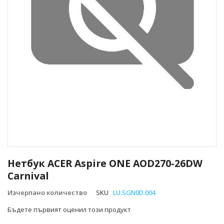
Преминете
към
Нетбук ACER Aspire ONE AOD270-26DW
началото
Carnival
на
галерия
Изчерпано количество
SKU
LU.SGN0D.004
със
снимки
Бъдете първият оценил този продукт