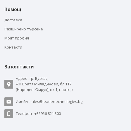
Помощ
Доставка
Разширено търсене
Моят профил
Контакти
За контакти
Адрес : гр. Бургас,
ж.к Братя Миладинови, бл.117
(Народен Юмрук), вх.1, партер
Имейл: sales@leadertechnologies.bg
Телефон : +35956 821 300