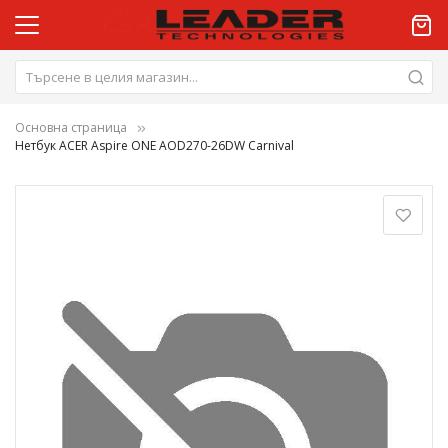
Основна страница
Нетбук ACER Aspire ONE AOD270-26DW Carnival
Преминете
към
края
на
галерията
на
изображенията