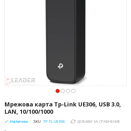
Преминете
към
Мрежова карта Tp-Link UE306, USB 3.0,
началото
LAN, 10/100/1000
на
галерия
Наличен
SKU
TP-TL-UE306
ДОБАВИ ЗА СРАВНЕНИЕ
със
снимки