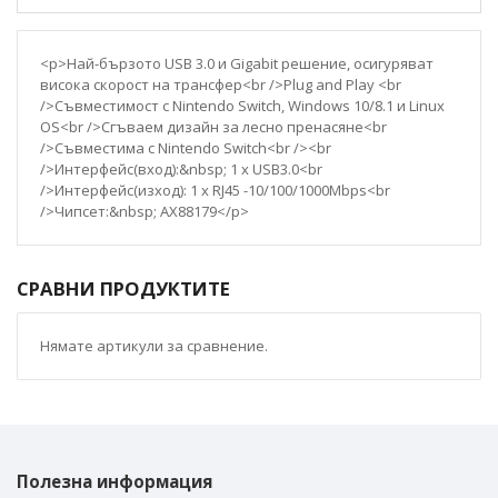
<p>Най-бързото USB 3.0 и Gigabit решение, осигуряват
висока скорост на трансфер<br />Plug and Play <br
/>Съвместимост с Nintendo Switch, Windows 10/8.1 и Linux
OS<br />Сгъваем дизайн за лесно пренасяне<br
/>Съвместима с Nintendo Switch<br /><br
/>Интерфейс(вход):&nbsp; 1 x USB3.0<br
/>Интерфейс(изход): 1 x RJ45 -10/100/1000Mbps<br
/>Чипсет:&nbsp; AX88179</p>
СРАВНИ ПРОДУКТИТЕ
Нямате артикули за сравнение.
Полезна информация