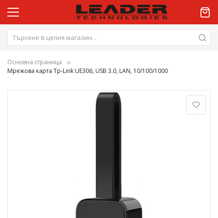
Основна страница
Мрежова карта Tp-Link UE306, USB 3.0, LAN, 10/100/1000
Преминете
към
края
на
галерията
на
изображенията