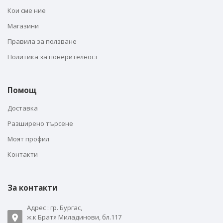
Кои сме ние
Магазини
Правила за ползване
Политика за поверителност
Помощ
Доставка
Разширено търсене
Моят профил
Контакти
За контакти
Адрес : гр. Бургас,
ж.к Братя Миладинови, бл.117