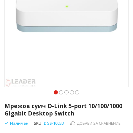
Преминете
към
Мрежов суич D-Link 5-port 10/100/1000
началото
Gigabit Desktop Switch
на
галерия
Наличен
SKU
DGS-1005D
ДОБАВИ ЗА СРАВНЕНИЕ
със
снимки