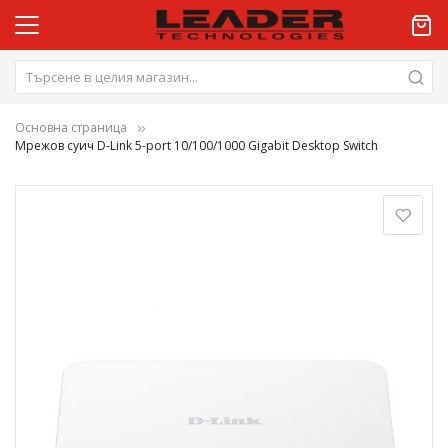
Основна страница
Мрежов суич D-Link 5-port 10/100/1000 Gigabit Desktop Switch
Преминете
към
края
на
галерията
на
изображенията