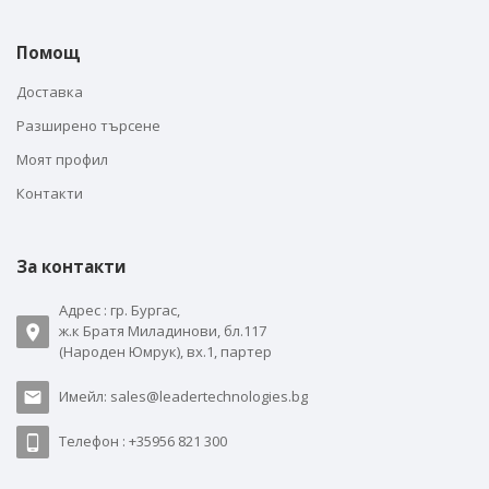
Помощ
Доставка
Разширено търсене
Моят профил
Контакти
За контакти
Адрес : гр. Бургас,
ж.к Братя Миладинови, бл.117
(Народен Юмрук), вх.1, партер
Имейл: sales@leadertechnologies.bg
Телефон : +35956 821 300