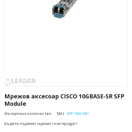
Преминете
към
Мрежов аксесоар CISCO 10GBASE-SR SFP
началото
Module
на
галерия
Изчерпано количество
SKU
SFP-10G-SR=
със
снимки
Бъдете първият оценил този продукт