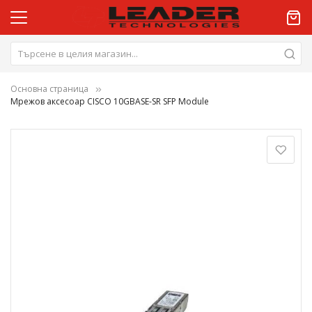
Основна страница
Мрежов аксесоар CISCO 10GBASE-SR SFP Module
Преминете
към
края
на
галерията
на
изображенията