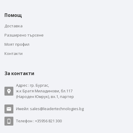
Помощ
Доставка
Разширено търсене
Моят профил
Контакти
За контакти
Адрес : гр. Бургас,
ж.к Братя Миладинови, бл.117
(Народен Юмрук), вх.1, партер
Имейл: sales@leadertechnologies.bg
Телефон : +35956 821 300