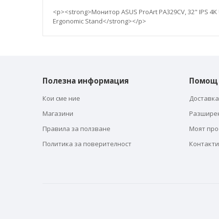
галерия
със
<p><strong>Монитор ASUS ProArt PA329CV, 32" IPS 4K UH
снимки
Ergonomic Stand</strong></p>
Полезна информация
Помощ
Кои сме ние
Доставка
Магазини
Разшире
Правила за ползване
Моят пр
Политика за поверителност
Контакти