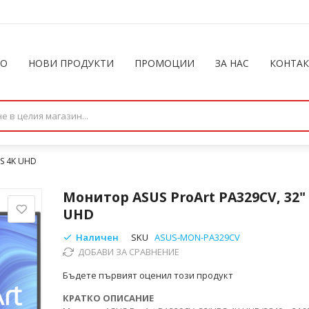
ЛО
НОВИ ПРОДУКТИ
ПРОМОЦИИ
ЗА НАС
КОНТА
PS 4K UHD
Монитор ASUS ProArt PA329CV, 32" 
UHD
Наличен
SKU
ASUS-MON-PA329CV
ДОБАВИ ЗА СРАВНЕНИЕ
Бъдете първият оценил този продукт
КРАТКО ОПИСАНИЕ