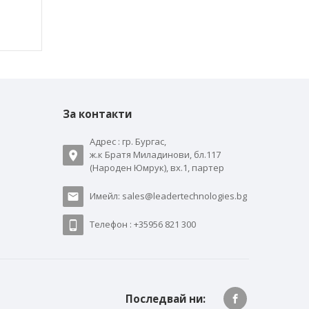
За контакти
Адрес : гр. Бургас,
ж.к Братя Миладинови, бл.117
(Народен Юмрук), вх.1, партер
Имейл: sales@leadertechnologies.bg
Телефон : +35956 821 300
Последвай ни: