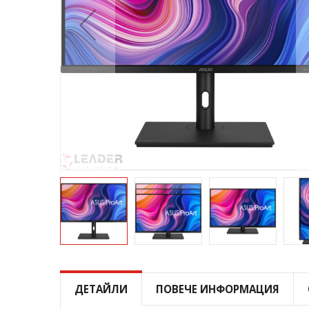
Преминете
към
началото
ДЕТАЙЛИ
ПОВЕЧЕ ИНФОРМАЦИЯ
на