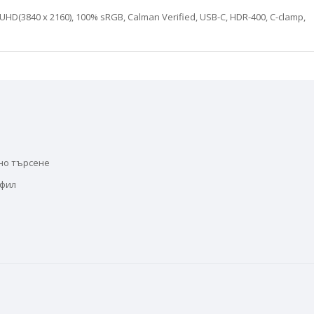
D(3840 x 2160), 100% sRGB, Calman Verified, USB-C, HDR-400, C-clamp,
но търсене
офил