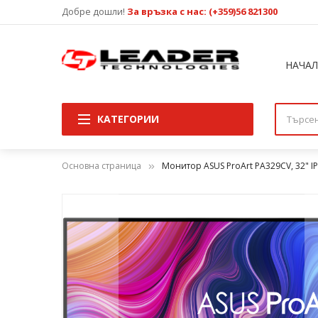
Добре дошли!
За връзка с нас: (+359)56 821300
НАЧА
КАТЕГОРИИ
Основна страница
Монитор ASUS ProArt PA329CV, 32" I
Преминете
към
края
на
галерията
на
изображенията