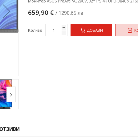
Монитор ASUS ProArt PA329CV, 32" IPS 4K UHD(3840 x 2160
659,90 €
/ 1290,65 лв
Кол-во
ДОБАВИ
К
ОТЗИВИ