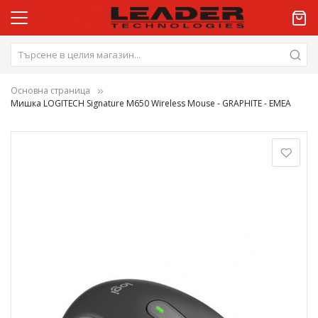
Основна страница
Мишка LOGITECH Signature M650 Wireless Mouse - GRAPHITE - EMEA
Преминете
към
края
на
галерията
на
изображенията