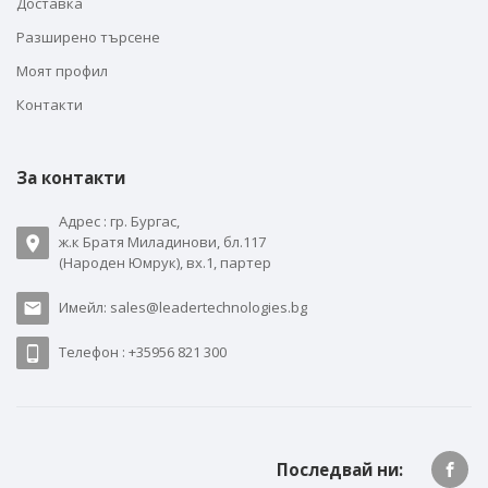
Доставка
Разширено търсене
Моят профил
Контакти
За контакти
Адрес : гр. Бургас,
ж.к Братя Миладинови, бл.117
(Народен Юмрук), вх.1, партер
Имейл: sales@leadertechnologies.bg
Телефон : +35956 821 300
Последвай ни: