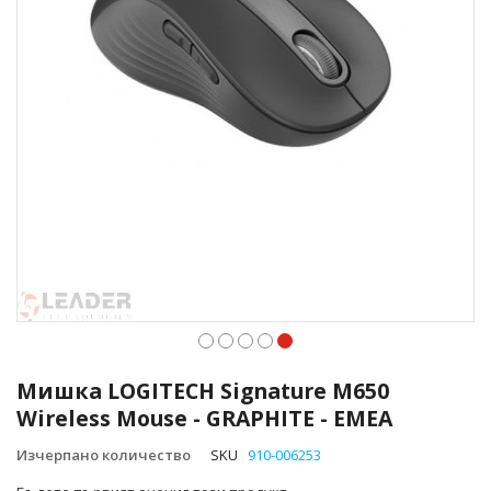
Преминете
към
Мишка LOGITECH Signature M650
началото
Wireless Mouse - GRAPHITE - EMEA
на
галерия
Изчерпано количество
SKU
910-006253
със
снимки