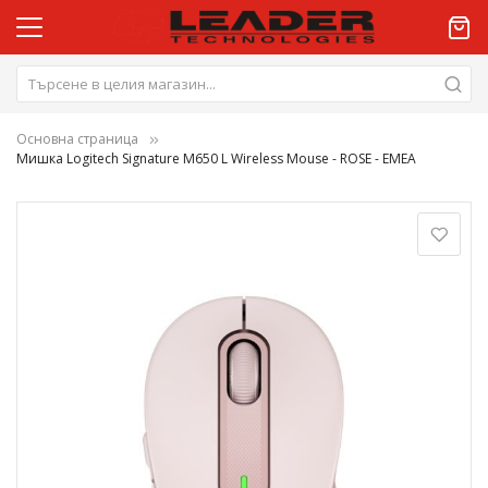
Основна страница
Мишка Logitech Signature M650 L Wireless Mouse - ROSE - EMEA
Преминете
към
края
на
галерията
на
изображенията