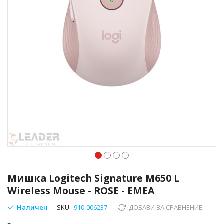
Преминете
към
Мишка Logitech Signature M650 L
началото
Wireless Mouse - ROSE - EMEA
на
галерия
Наличен
SKU
910-006237
ДОБАВИ ЗА СРАВНЕНИЕ
със
снимки