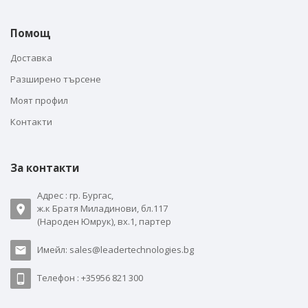
Помощ
Доставка
Разширено търсене
Моят профил
Контакти
За контакти
Адрес : гр. Бургас,
ж.к Братя Миладинови, бл.117
(Народен Юмрук), вх.1, партер
Имейл: sales@leadertechnologies.bg
Телефон : +35956 821 300