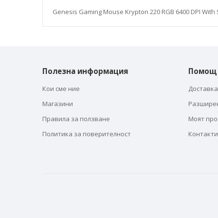
галерия
със
Genesis Gaming Mouse Krypton 220 RGB 6400 DPI With 
снимки
Полезна информация
Помощ
Кои сме ние
Доставка
Магазини
Разшире
Правила за ползване
Моят пр
Политика за поверителност
Контакти