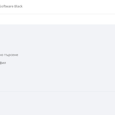
Software Black
но търсене
офил