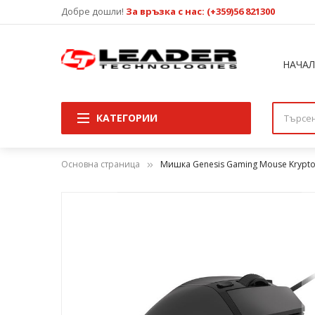
Добре дошли!
За връзка с нас: (+359)56 821300
НАЧА
КАТЕГОРИИ
Основна страница
Мишка Genesis Gaming Mouse Krypton 
Преминете
към
края
на
галерията
на
изображенията