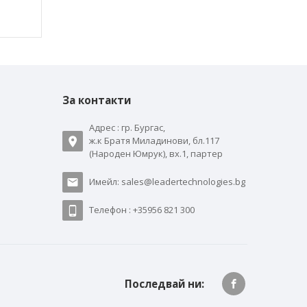
За контакти
Адрес : гр. Бургас,
ж.к Братя Миладинови, бл.117
(Народен Юмрук), вх.1, партер
Имейл: sales@leadertechnologies.bg
Телефон : +35956 821 300
Последвай ни: