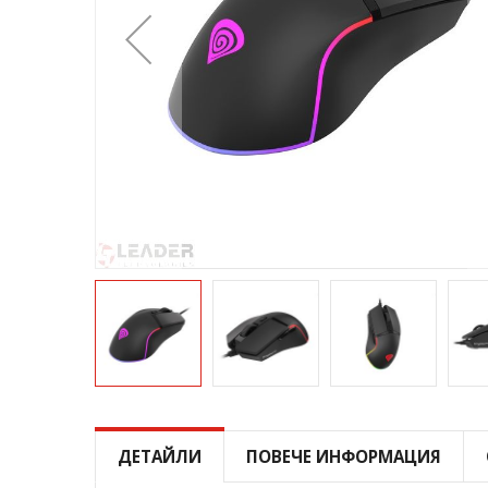
Преминете
към
началото
ДЕТАЙЛИ
ПОВЕЧЕ ИНФОРМАЦИЯ
на