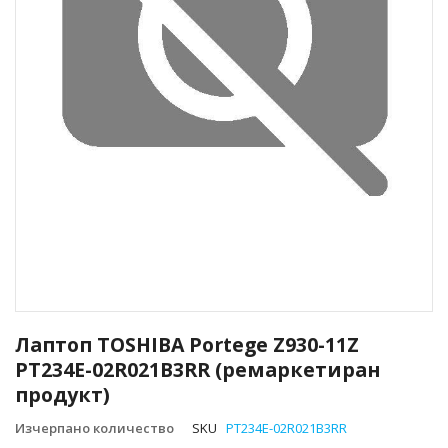
Преминете
към
Лаптоп TOSHIBA Portege Z930-11Z
началото
PT234E-02R021B3RR (ремаркетиран
на
продукт)
галерия
със
Изчерпано количество
SKU
PT234E-02R021B3RR
снимки