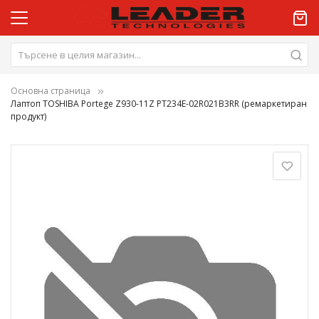
Основна страница
Лаптоп TOSHIBA Portege Z930-11Z PT234E-02R021B3RR (ремаркетиран
продукт)
Преминете
към
края
на
галерията
на
изображенията