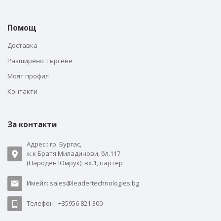
Помощ
Доставка
Разширено търсене
Моят профил
Контакти
За контакти
Адрес : гр. Бургас,
ж.к Братя Миладинови, бл.117
(Народен Юмрук), вх.1, партер
Имейл: sales@leadertechnologies.bg
Телефон : +35956 821 300