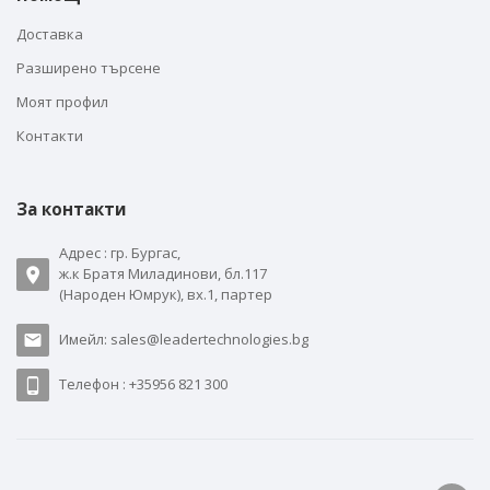
Доставка
Разширено търсене
Моят профил
Контакти
За контакти
Адрес : гр. Бургас,
ж.к Братя Миладинови, бл.117
(Народен Юмрук), вх.1, партер
Имейл: sales@leadertechnologies.bg
Телефон : +35956 821 300