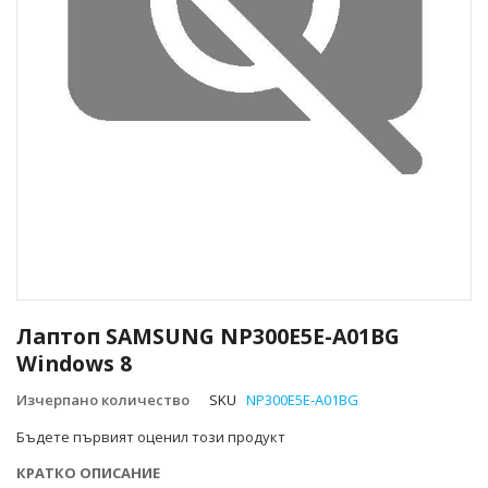
Преминете
към
Лаптоп SAMSUNG NP300E5E-A01BG
началото
Windows 8
на
галерия
Изчерпано количество
SKU
NP300E5E-A01BG
със
снимки
Бъдете първият оценил този продукт
КРАТКО ОПИСАНИЕ