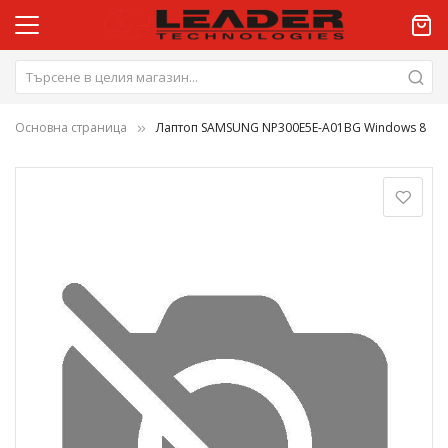
Основна страница
Лаптоп SAMSUNG NP300E5E-A01BG Windows 8
Преминете
към
края
на
галерията
на
изображенията