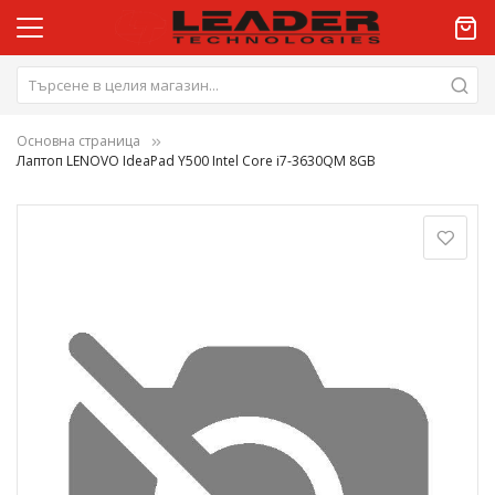
Основна страница
Лаптоп LENOVO IdeaPad Y500 Intel Core i7-3630QM 8GB
Преминете
към
края
на
галерията
на
изображенията