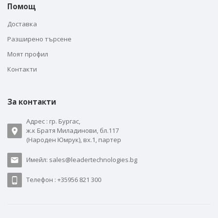
Помощ
Доставка
Разширено търсене
Моят профил
Контакти
За контакти
Адрес : гр. Бургас,
ж.к Братя Миладинови, бл.117
(Народен Юмрук), вх.1, партер
Имейл: sales@leadertechnologies.bg
Телефон : +35956 821 300