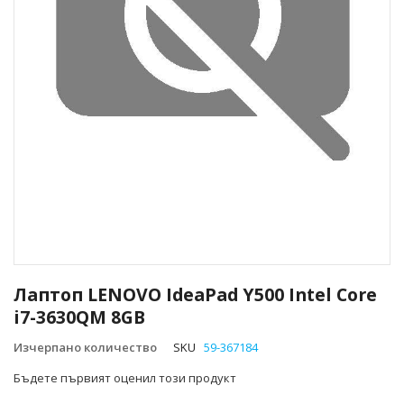
Преминете
към
Лаптоп LENOVO IdeaPad Y500 Intel Core
началото
i7-3630QM 8GB
на
галерия
Изчерпано количество
SKU
59-367184
със
снимки
Бъдете първият оценил този продукт