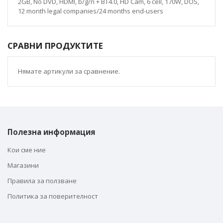
2GB, No DVD, HDMI, b/g/n + BT4.0, HD Cam, 6 cell, 170W, DOS,
12 month legal companies/24 months end-users
СРАВНИ ПРОДУКТИТЕ
Нямате артикули за сравнение.
Полезна информация
Кои сме ние
Магазини
Правила за ползване
Политика за поверителност