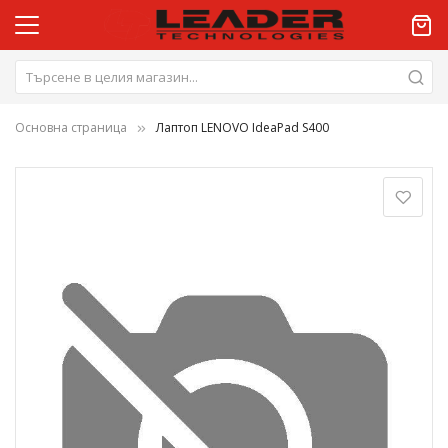
Основна страница
Лаптоп LENOVO IdeaPad S400
Преминете
към
края
на
галерията
на
изображенията