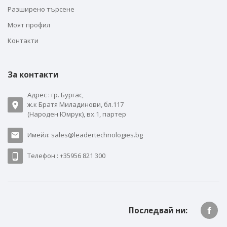
Разширено търсене
Моят профил
Контакти
За контакти
Адрес : гр. Бургас,
ж.к Братя Миладинови, бл.117
(Народен Юмрук), вх.1, партер
Имейл: sales@leadertechnologies.bg
Телефон : +35956 821 300
Последвай ни: