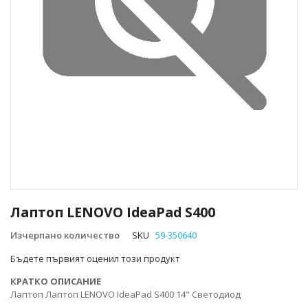
Преминете
към
Лаптоп LENOVO IdeaPad S400
началото
на
Изчерпано количество
SKU
59-350640
галерия
Бъдете първият оценил този продукт
със
снимки
КРАТКО ОПИСАНИЕ
Лаптоп Лаптоп LENOVO IdeaPad S400 14" Светодиод