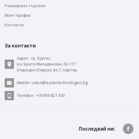
Разширено търсене
Моят профил
Контакти
За контакти
Адрес : гр. Бургас,
ж.к Братя Миладинови, бл.117
(Народен Юмрук), вх.1, партер
Имейл: sales@leadertechnologies.bg
Телефон : +35956 821 300
Последвай ни: