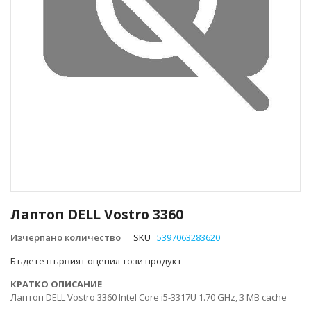
Преминете
към
Лаптоп DELL Vostro 3360
началото
на
Изчерпано количество
SKU
5397063283620
галерия
Бъдете първият оценил този продукт
със
снимки
КРАТКО ОПИСАНИЕ
Лаптоп DELL Vostro 3360 Intel Core i5-3317U 1.70 GHz, 3 MB cache