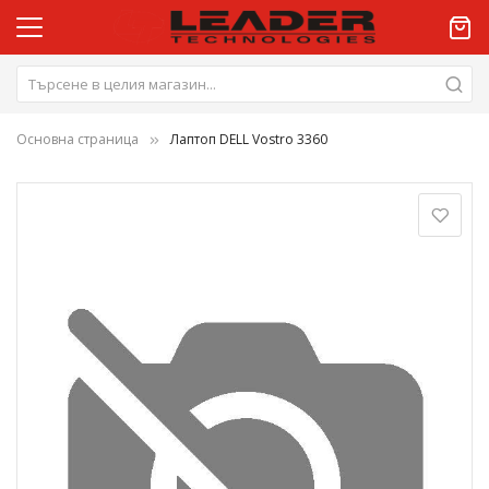
Основна страница
Лаптоп DELL Vostro 3360
Преминете
към
края
на
галерията
на
изображенията