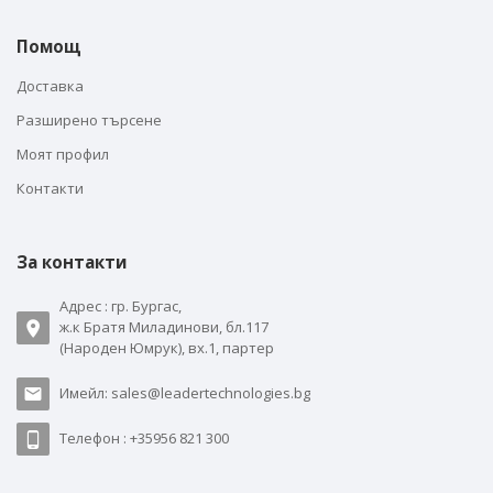
Помощ
Доставка
Разширено търсене
Моят профил
Контакти
За контакти
Адрес : гр. Бургас,
ж.к Братя Миладинови, бл.117
(Народен Юмрук), вх.1, партер
Имейл: sales@leadertechnologies.bg
Телефон : +35956 821 300