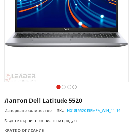
Преминете
към
Лаптоп Dell Latitude 5520
началото
на
Изчерпано количество
SKU
N018L552015EMEA_WIN_11-14
галерия
Бъдете първият оценил този продукт
със
снимки
КРАТКО ОПИСАНИЕ