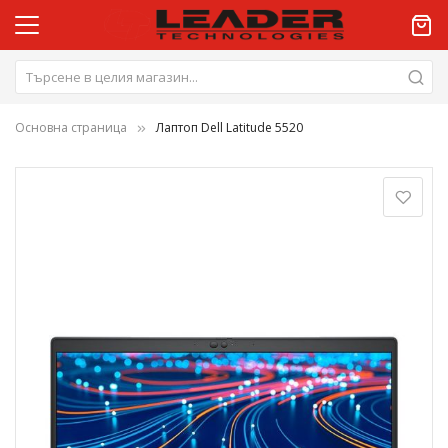
Основна страница
Лаптоп Dell Latitude 5520
Преминете
към
края
на
галерията
на
изображенията