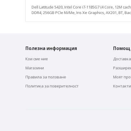
галерия
със
Dell Latitude 5420, Intel Core i7-1185G7 (4 Core, 12M ca
снимки
DDR4, 256GB PCIe NVMe, Iris Xe Graphics, AX201, BT, Bac
Полезна информация
Помощ
Кои сме ние
Доставка
Магазини
Разшире
Правила за ползване
Моят пр
Политика за поверителност
Контакти