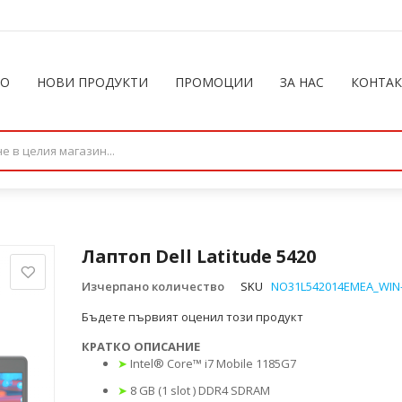
ЛО
НОВИ ПРОДУКТИ
ПРОМОЦИИ
ЗА НАС
КОНТА
Лаптоп Dell Latitude 5420
Изчерпано количество
SKU
NO31L542014EMEA_WIN
Бъдете първият оценил този продукт
КРАТКО ОПИСАНИЕ
➤
Intel® Core™ i7 Mobile 1185G7
➤
8 GB (1 slot ) DDR4 SDRAM