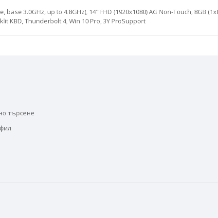
che, base 3.0GHz, up to 4.8GHz), 14" FHD (1920x1080) AG Non-Touch, 8GB (1
klit KBD, Thunderbolt 4, Win 10 Pro, 3Y ProSupport
но търсене
офил