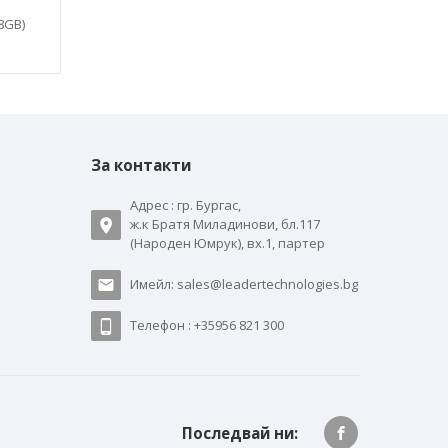
x8GB)
За контакти
Адрес : гр. Бургас,
ж.к Братя Миладинови, бл.117
(Народен Юмрук), вх.1, партер
Имейл: sales@leadertechnologies.bg
Телефон : +35956 821 300
Последвай ни: