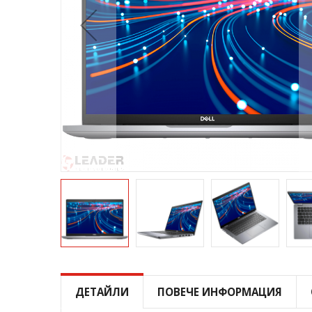
Преминете
към
началото
ДЕТАЙЛИ
ПОВЕЧЕ ИНФОРМАЦИЯ
на