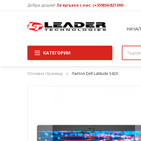
Добре дошли!
За връзка с нас: (+359)56 821300
НАЧА
КАТЕГОРИИ
Основна страница
Лаптоп Dell Latitude 5420
Преминете
към
края
на
галерията
на
изображенията