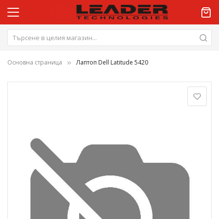
Основна страница
Лаптоп Dell Latitude 5420
Преминете
към
края
на
галерията
на
изображенията