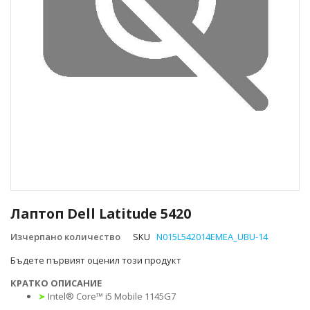
Преминете
към
Лаптоп Dell Latitude 5420
началото
на
Изчерпано количество
SKU
N015L542014EMEA_UBU-14
галерия
Бъдете първият оценил този продукт
със
снимки
КРАТКО ОПИСАНИЕ
➤
Intel® Core™ i5 Mobile 1145G7