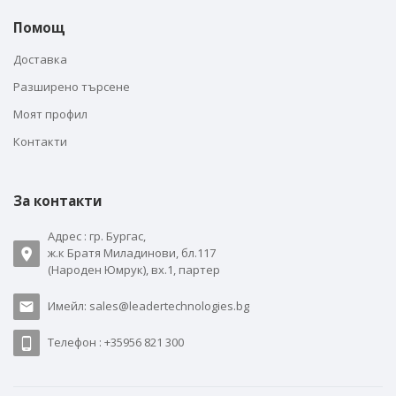
Помощ
Доставка
Разширено търсене
Моят профил
Контакти
За контакти
Адрес : гр. Бургас,
ж.к Братя Миладинови, бл.117
(Народен Юмрук), вх.1, партер
Имейл: sales@leadertechnologies.bg
Телефон : +35956 821 300