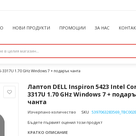
ЛО
НОВИ ПРОДУКТИ
ПРОМОЦИИ
ЗА НАС
КОНТА
 i5-3317U 1.70 GHz Windows 7 + подарък чанта
Лаптоп DELL Inspiron 5423 Intel Cor
3317U 1.70 GHz Windows 7 + подар
чанта
Изчерпано количество
SKU
5397063283569_TBC002
Бъдете първият оценил този продукт
КРАТКО ОПИСАНИЕ