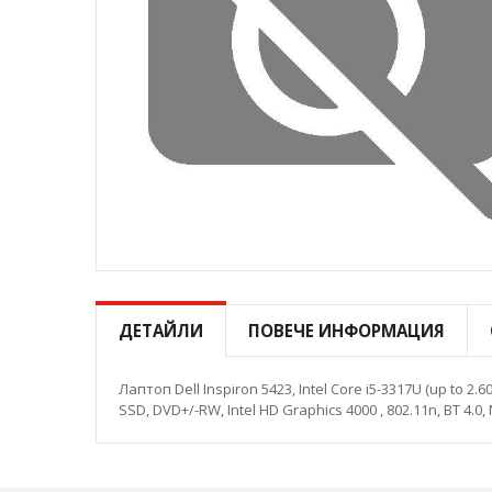
Преминете
към
началото
ДЕТАЙЛИ
ПОВЕЧЕ ИНФОРМАЦИЯ
на
галерия
със
Лаптоп Dell Inspiron 5423, Intel Core i5-3317U (up to 2
снимки
SSD, DVD+/-RW, Intel HD Graphics 4000 , 802.11n, BT 4.