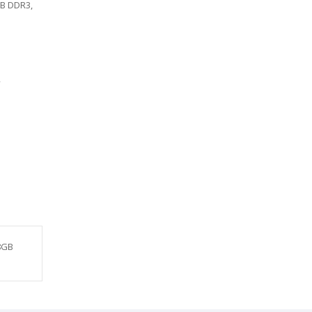
GB DDR3,
т
28GB