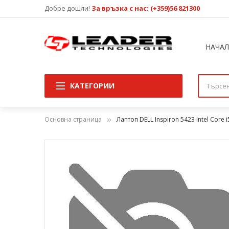
Добре дошли!
За връзка с нас: (+359)56 821300
НАЧА
КАТЕГОРИИ
Основна страница
Лаптоп DELL Inspiron 5423 Intel Core
Преминете
към
края
на
галерията
на
изображенията