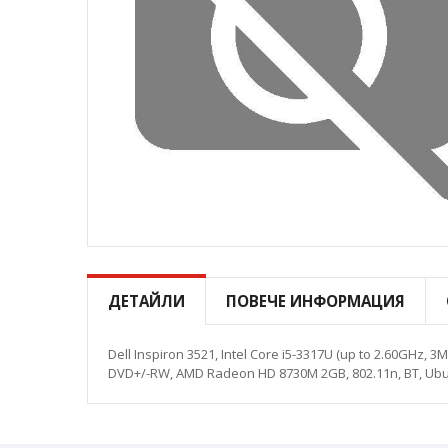
Преминете
към
началото
ДЕТАЙЛИ
ПОВЕЧЕ ИНФОРМАЦИЯ
на
галерия
със
Dell Inspiron 3521, Intel Core i5-3317U (up to 2.60GHz
снимки
DVD+/-RW, AMD Radeon HD 8730M 2GB, 802.11n, BT, Ubu