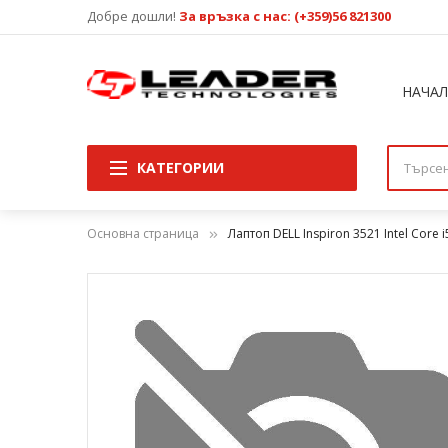
Добре дошли!
За връзка с нас: (+359)56 821300
НАЧА
КАТЕГОРИИ
Основна страница
Лаптоп DELL Inspiron 3521 Intel Core 
Преминете
към
края
на
галерията
на
изображенията