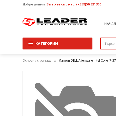
Добре дошли!
За връзка с нас: (+359)56 821300
НАЧА
КАТЕГОРИИ
Основна страница
Лаптоп DELL Alienware Intel Core i7
Преминете
към
края
на
галерията
на
изображенията