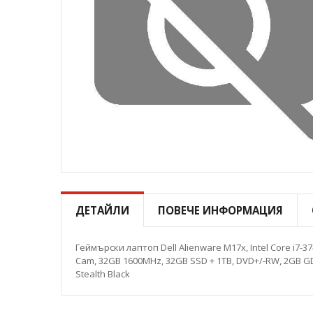
Преминете
към
началото
ДЕТАЙЛИ
ПОВЕЧЕ ИНФОРМАЦИЯ
на
галерия
със
Геймърски лаптоп Dell Alienware M17x, Intel Core i7-374
снимки
Cam, 32GB 1600MHz, 32GB SSD + 1TB, DVD+/-RW, 2GB GDDR
Stealth Black