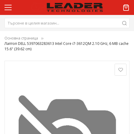
Основна страница
Лаптоп DELL 5397063283613 Intel Core i7-3612QM 2.10 GHz, 6 MB cache
15.6" (39.62 cm)
Преминете
към
края
на
галерията
на
изображенията