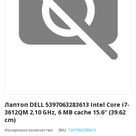
Преминете
към
Лаптоп DELL 5397063283613 Intel Core i7-
началото
3612QM 2.10 GHz, 6 MB cache 15.6" (39.62
на
cm)
галерия
със
Изчерпано количество
SKU
5397063283613
снимки