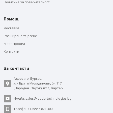
Политика за поверителност
Помощ
Доставка
Разширено търсене
Моят профил
Контакти
За контакти
Адрес : гр. Бургас,
ж.к Братя Миладинови, бл.117
(Народен Юмрук), вх.1, партер
Имейл: sales@leadertechnologies.bg
Телефон : +35956 821 300